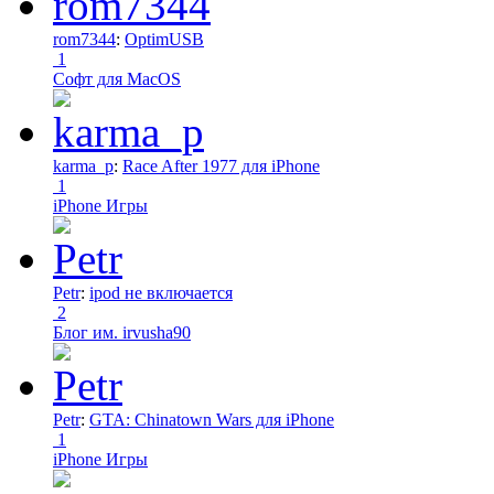
rom7344
:
OptimUSB
1
Софт для MacOS
karma_p
:
Race After 1977 для iPhone
1
iPhone Игры
Petr
:
ipod не включается
2
Блог им. irvusha90
Petr
:
GTA: Chinatown Wars для iPhone
1
iPhone Игры