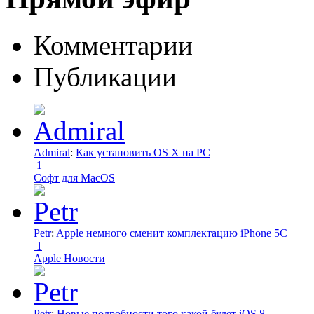
Комментарии
Публикации
Admiral
:
Как установить OS X на PC
1
Софт для MacOS
Petr
:
Apple немного сменит комплектацию iPhone 5C
1
Apple Новости
Petr
:
Новые подробности того какой будет iOS 8