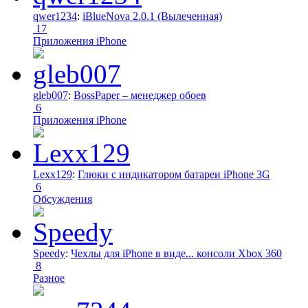
qwer1234
:
iBlueNova 2.0.1 (Вылеченная)
17
Приложения iPhone
gleb007
:
BossPaper – менеджер обоев
6
Приложения iPhone
Lexx129
:
Глюки с индикатором батареи iPhone 3G
6
Обсуждения
Speedy
:
Чехлы для iPhone в виде... консоли Xbox 360
8
Разное