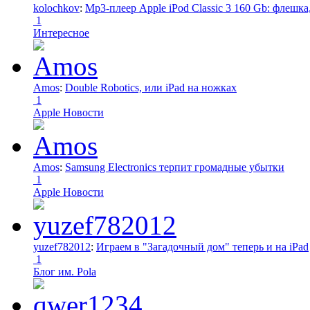
kolochkov
:
Mp3-плеер Apple iPod Classic 3 160 Gb: флеш
1
Интересное
Amos
:
Double Robotics, или iPad на ножках
1
Apple Новости
Amos
:
Samsung Electronics терпит громадные убытки
1
Apple Новости
yuzef782012
:
Играем в "Загадочный дом" теперь и на iPad
1
Блог им. Pola