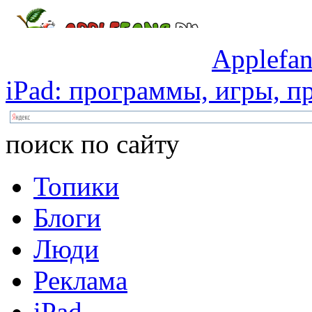
Applefan
iPad:
программы,
игры,
пр
поиск по сайту
Топики
Блоги
Люди
Реклама
iPad