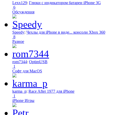
Lexx129
:
Глюки с индикатором батареи iPhone 3G
6
Обсуждения
Speedy
:
Чехлы для iPhone в виде... консоли Xbox 360
8
Разное
rom7344
:
OptimUSB
1
Софт для MacOS
karma_p
:
Race After 1977 для iPhone
1
iPhone Игры