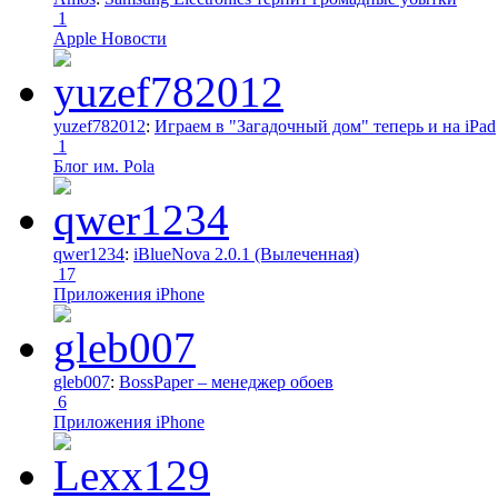
1
Apple Новости
yuzef782012
:
Играем в "Загадочный дом" теперь и на iPad
1
Блог им. Pola
qwer1234
:
iBlueNova 2.0.1 (Вылеченная)
17
Приложения iPhone
gleb007
:
BossPaper – менеджер обоев
6
Приложения iPhone