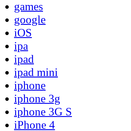
games
google
iOS
ipa
ipad
ipad mini
iphone
iphone 3g
iphone 3G S
iPhone 4