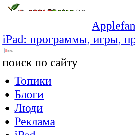
Applefan
iPad:
программы,
игры,
пр
поиск по сайту
Топики
Блоги
Люди
Реклама
iPad