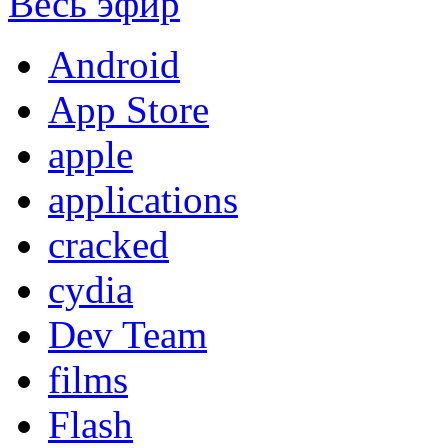
Весь эфир
Android
App Store
apple
applications
cracked
cydia
Dev Team
films
Flash