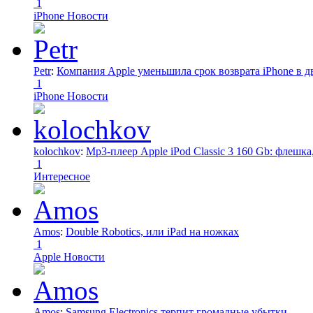
1
iPhone Новости
Petr
:
Компания Apple уменьшила срок возврата iPhone в дв
1
iPhone Новости
kolochkov
:
Mp3-плеер Apple iPod Classic 3 160 Gb: флеш
1
Интересное
Amos
:
Double Robotics, или iPad на ножках
1
Apple Новости
Amos
:
Samsung Electronics терпит громадные убытки