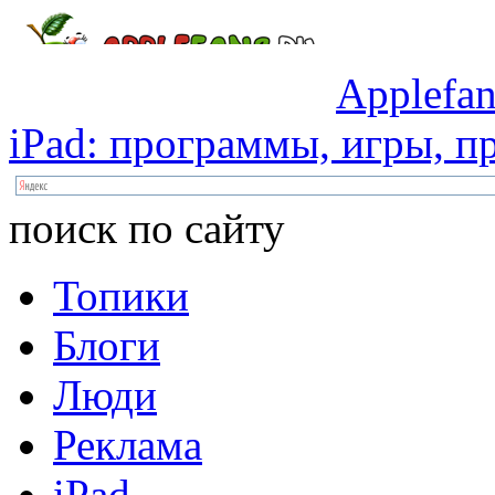
Applefan
iPad:
программы,
игры,
пр
поиск по сайту
Топики
Блоги
Люди
Реклама
iPad