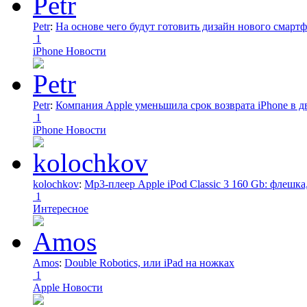
Petr
:
На основе чего будут готовить дизайн нового смартф
1
iPhone Новости
Petr
:
Компания Apple уменьшила срок возврата iPhone в дв
1
iPhone Новости
kolochkov
:
Mp3-плеер Apple iPod Classic 3 160 Gb: флеш
1
Интересное
Amos
:
Double Robotics, или iPad на ножках
1
Apple Новости