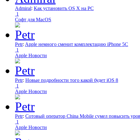
Admiral
:
Как установить OS X на PC
1
Софт для MacOS
Petr
:
Apple немного сменит комплектацию iPhone 5C
1
Apple Новости
Petr
:
Новые подробности того какой будет iOS 8
1
Apple Новости
Petr
:
Сотовый оператор China Mobile сумел повысить уро
1
Apple Новости