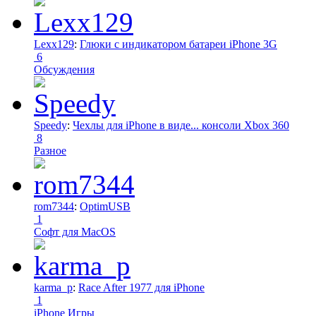
Lexx129
:
Глюки с индикатором батареи iPhone 3G
6
Обсуждения
Speedy
:
Чехлы для iPhone в виде... консоли Xbox 360
8
Разное
rom7344
:
OptimUSB
1
Софт для MacOS
karma_p
:
Race After 1977 для iPhone
1
iPhone Игры