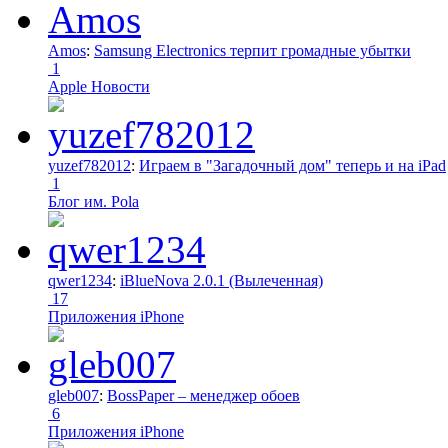
Amos
:
Samsung Electronics терпит громадные убытки
1
Apple Новости
yuzef782012
:
Играем в "Загадочный дом" теперь и на iPad
1
Блог им. Pola
qwer1234
:
iBlueNova 2.0.1 (Вылеченная)
17
Приложения iPhone
gleb007
:
BossPaper – менеджер обоев
6
Приложения iPhone