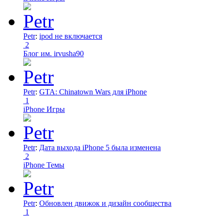
Petr
:
ipod не включается
2
Блог им. irvusha90
Petr
:
GTA: Chinatown Wars для iPhone
1
iPhone Игры
Petr
:
Дата выхода iPhone 5 была изменена
2
iPhone Темы
Petr
:
Обновлен движок и дизайн сообщества
1