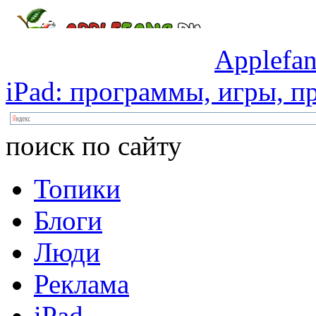
Applefan
iPad:
программы,
игры,
пр
поиск по сайту
Топики
Блоги
Люди
Реклама
iPad