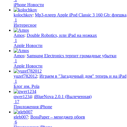
iPhone Новости
kolochkov
:
Mp3-плеер Apple iPod Classic 3 160 Gb: флеш
1
Интересное
Amos
:
Double Robotics, или iPad на ножках
1
Apple Новости
Amos
:
Samsung Electronics терпит громадные убытки
1
Apple Новости
yuzef782012
:
Играем в "Загадочный дом" теперь и на iPad
1
Блог им. Pola
qwer1234
:
iBlueNova 2.0.1 (Вылеченная)
17
Приложения iPhone
gleb007
:
BossPaper – менеджер обоев
6