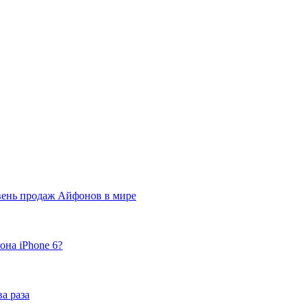
вень продаж Айфонов в мире
она iPhone 6?
а раза