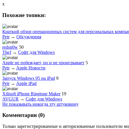
x
Похожие топики:
Краткий обзор операционных систем для персональных компь
Petr
→
Обсуждения
redsn0w
50
TheJ
→
Софт для Windows
Apple не побеждает, но и не проигрывает
5
Petr
→
Apple Новости
Запуск Windows 95 на iPad
9
Petr
→
Apple iPad
Xilisoft iPhone Ringtone Maker
19
AVGUR
→
Софт для Windows
Не показывать никогда эту штуковину
Комментарии (
0
)
Только зарегистрированные и авторизованные пользователи мо