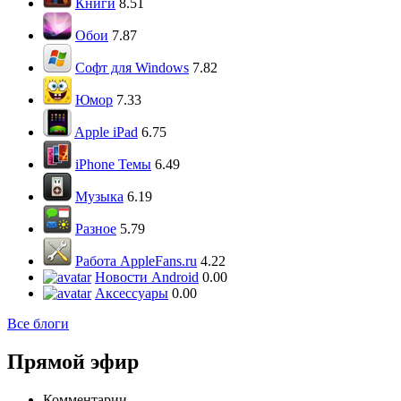
Книги
8.51
Обои
7.87
Софт для Windows
7.82
Юмор
7.33
Apple iPad
6.75
iPhone Темы
6.49
Музыка
6.19
Разное
5.79
Работа AppleFans.ru
4.22
Новости Android
0.00
Аксессуары
0.00
Все блоги
Прямой эфир
Комментарии