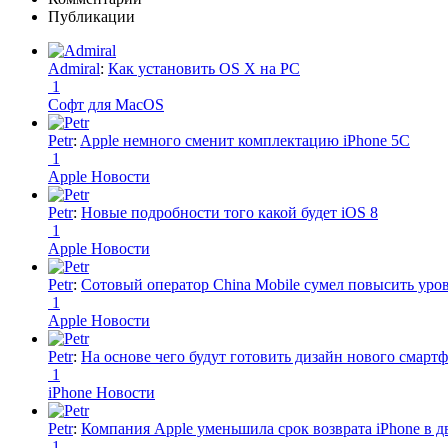
Публикации
Admiral
:
Как установить OS X на PC
1
Софт для MacOS
Petr
:
Apple немного сменит комплектацию iPhone 5C
1
Apple Новости
Petr
:
Новые подробности того какой будет iOS 8
1
Apple Новости
Petr
:
Сотовый оператор China Mobile сумел повысить уро
1
Apple Новости
Petr
:
На основе чего будут готовить дизайн нового смартф
1
iPhone Новости
Petr
:
Компания Apple уменьшила срок возврата iPhone в дв
1