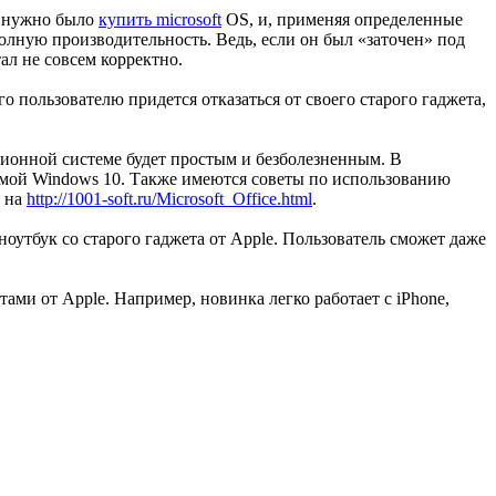
о нужно было
купить microsoft
OS, и, применяя определенные
олную производительность. Ведь, если он был «заточен» под
ал не совсем корректно.
о пользователю придется отказаться от своего старого гаджета,
ционной системе будет простым и безболезненным. В
темой Windows 10. Также имеются советы по использованию
о на
http://1001-soft.ru/Microsoft_Office.html
.
оутбук со старого гаджета от Apple. Пользователь сможет даже
ами от Apple. Например, новинка легко работает с iPhone,