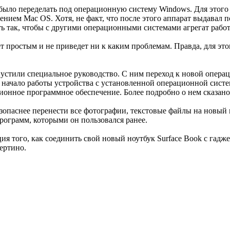
 было переделать под операционную систему Windows. Для этог
ием Mac OS. Хотя, не факт, что после этого аппарат выдавал п
ть так, чтобы с другими операционными системами агрегат работ
т простым и не приведет ни к каким проблемам. Правда, для этог
устили специальное руководство. С ним переход к новой опера
я начало работы устройства с установленной операционной сис
зионное программное обеспечение. Более подробно о нем сказан
зопаснее перенести все фотографии, текстовые файлы на новый н
рограмм, которыми он пользовался ранее.
 того, как соединить свой новый ноутбук Surface Book с гаджет
ертино.