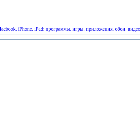
acbook,
iPhone,
iPad:
программы,
игры,
приложения,
обои,
виде