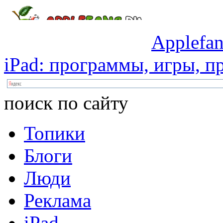
Applefan
iPad:
программы,
игры,
пр
поиск по сайту
Топики
Блоги
Люди
Реклама
iPad