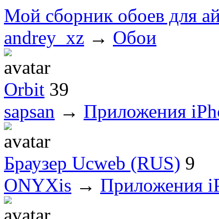
Мой сборник обоев для а
andrey_xz
→
Обои
Orbit
39
sapsan
→
Приложения iPh
Браузер Ucweb (RUS)
9
ONYXis
→
Приложения i