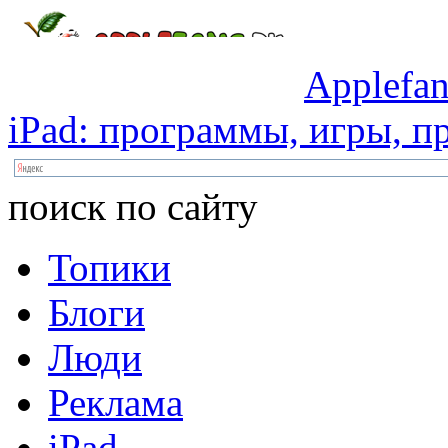
Applefan
iPad:
программы,
игры,
пр
поиск по сайту
Топики
Блоги
Люди
Реклама
iPad