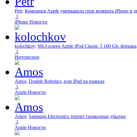
Petr
:
Компания Apple уменьшила срок возврата iPhone в дв
1
iPhone Новости
kolochkov
:
Mp3-плеер Apple iPod Classic 3 160 Gb: флеш
1
Интересное
Amos
:
Double Robotics, или iPad на ножках
1
Apple Новости
Amos
:
Samsung Electronics терпит громадные убытки
1
Apple Новости