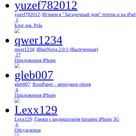
yuzef782012
:
Играем в "Загадочный дом" теперь и на iPad
1
Блог им. Pola
qwer1234
:
iBlueNova 2.0.1 (Вылеченная)
17
Приложения iPhone
gleb007
:
BossPaper – менеджер обоев
6
Приложения iPhone
Lexx129
:
Глюки с индикатором батареи iPhone 3G
6
Обсуждения