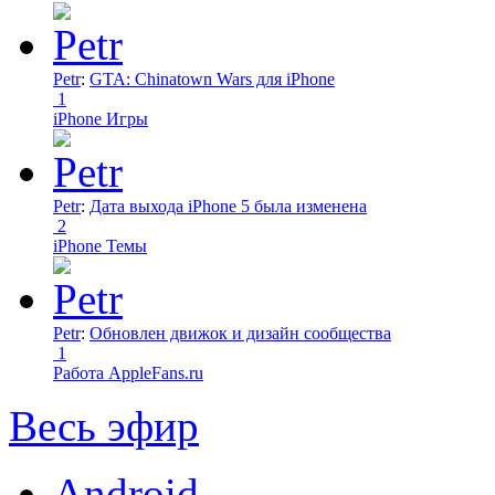
Petr
:
GTA: Chinatown Wars для iPhone
1
iPhone Игры
Petr
:
Дата выхода iPhone 5 была изменена
2
iPhone Темы
Petr
:
Обновлен движок и дизайн сообщества
1
Работа AppleFans.ru
Весь эфир
Android