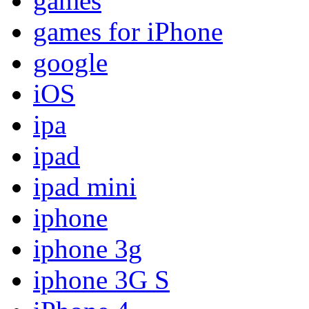
games
games for iPhone
google
iOS
ipa
ipad
ipad mini
iphone
iphone 3g
iphone 3G S