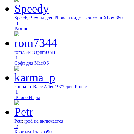
Speedy
:
Чехлы для iPhone в виде... консоли Xbox 360
8
Разное
rom7344
:
OptimUSB
1
Софт для MacOS
karma_p
:
Race After 1977 для iPhone
1
iPhone Игры
Petr
:
ipod не включается
2
Блог им. irvusha90