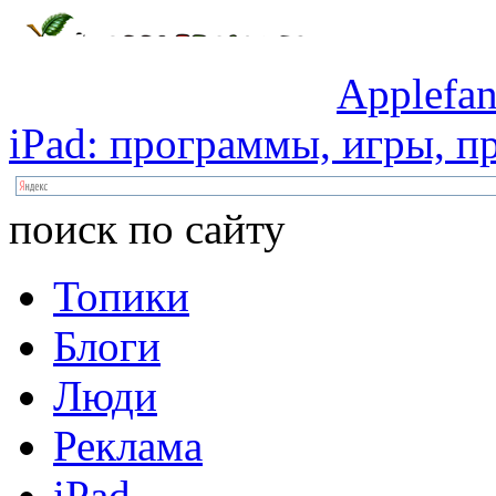
Applefan
iPad:
программы,
игры,
пр
поиск по сайту
Топики
Блоги
Люди
Реклама
iPad