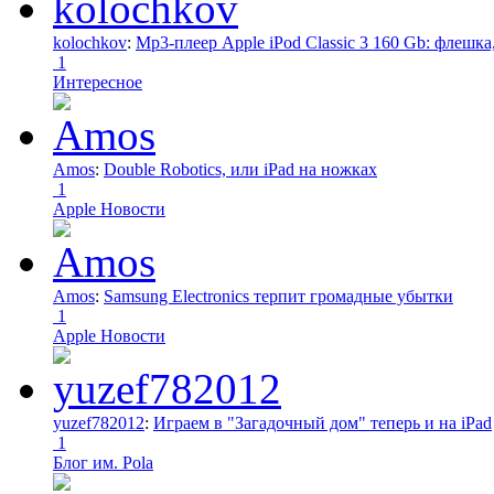
kolochkov
:
Mp3-плеер Apple iPod Classic 3 160 Gb: флеш
1
Интересное
Amos
:
Double Robotics, или iPad на ножках
1
Apple Новости
Amos
:
Samsung Electronics терпит громадные убытки
1
Apple Новости
yuzef782012
:
Играем в "Загадочный дом" теперь и на iPad
1
Блог им. Pola