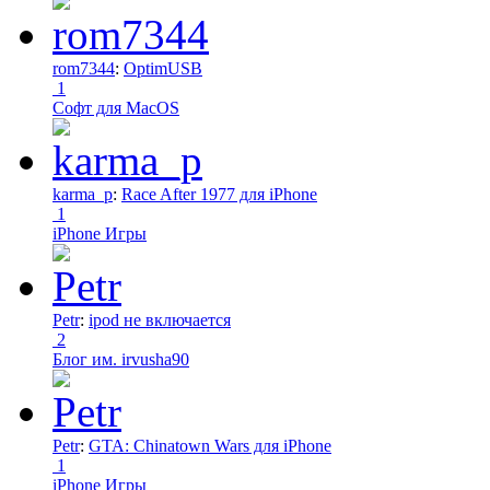
rom7344
:
OptimUSB
1
Софт для MacOS
karma_p
:
Race After 1977 для iPhone
1
iPhone Игры
Petr
:
ipod не включается
2
Блог им. irvusha90
Petr
:
GTA: Chinatown Wars для iPhone
1
iPhone Игры