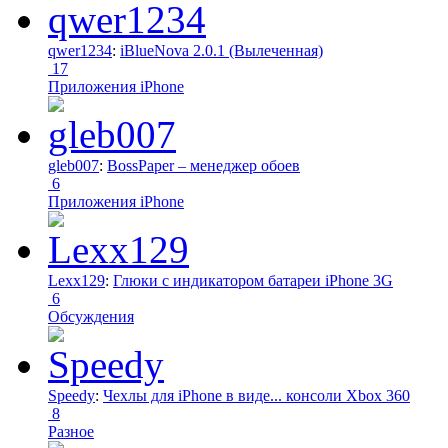
qwer1234
:
iBlueNova 2.0.1 (Вылеченная)
17
Приложения iPhone
gleb007
:
BossPaper – менеджер обоев
6
Приложения iPhone
Lexx129
:
Глюки с индикатором батареи iPhone 3G
6
Обсуждения
Speedy
:
Чехлы для iPhone в виде... консоли Xbox 360
8
Разное