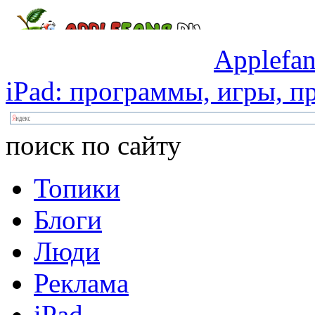
Applefan
iPad:
программы,
игры,
пр
поиск по сайту
Топики
Блоги
Люди
Реклама
iPad