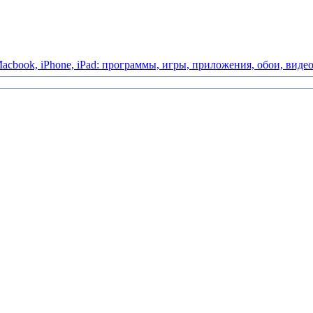
acbook,
iPhone,
iPad:
программы,
игры,
приложения,
обои,
виде