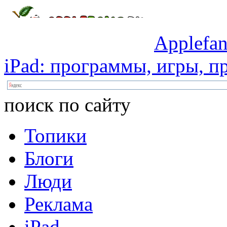
Applefan
iPad:
программы,
игры,
пр
поиск по сайту
Топики
Блоги
Люди
Реклама
iPad