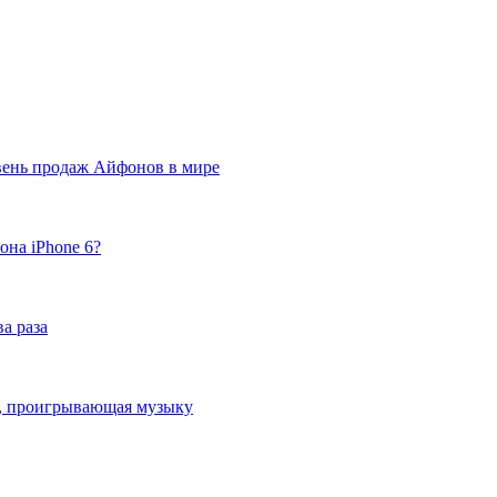
вень продаж Айфонов в мире
она iPhone 6?
а раза
ка, проигрывающая музыку