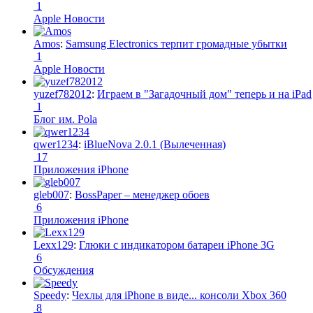
1
Apple Новости
Amos
:
Samsung Electronics терпит громадные убытки
1
Apple Новости
yuzef782012
:
Играем в "Загадочный дом" теперь и на iPad
1
Блог им. Pola
qwer1234
:
iBlueNova 2.0.1 (Вылеченная)
17
Приложения iPhone
gleb007
:
BossPaper – менеджер обоев
6
Приложения iPhone
Lexx129
:
Глюки с индикатором батареи iPhone 3G
6
Обсуждения
Speedy
:
Чехлы для iPhone в виде... консоли Xbox 360
8