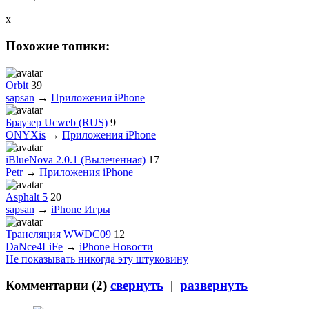
x
Похожие топики:
Orbit
39
sapsan
→
Приложения iPhone
Браузер Ucweb (RUS)
9
ONYXis
→
Приложения iPhone
iBlueNova 2.0.1 (Вылеченная)
17
Petr
→
Приложения iPhone
Asphalt 5
20
sapsan
→
iPhone Игры
Трансляция WWDC09
12
DaNce4LiFe
→
iPhone Новости
Не показывать никогда эту штуковину
Комментарии (
2
)
свернуть
|
развернуть