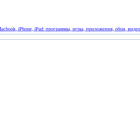
acbook,
iPhone,
iPad:
программы,
игры,
приложения,
обои,
виде