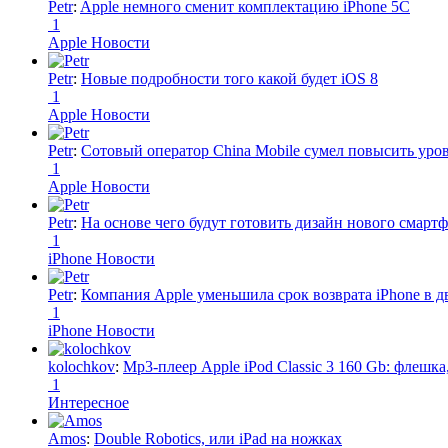
Petr
:
Apple немного сменит комплектацию iPhone 5C
1
Apple Новости
Petr
:
Новые подробности того какой будет iOS 8
1
Apple Новости
Petr
:
Сотовый оператор China Mobile сумел повысить уро
1
Apple Новости
Petr
:
На основе чего будут готовить дизайн нового смартф
1
iPhone Новости
Petr
:
Компания Apple уменьшила срок возврата iPhone в дв
1
iPhone Новости
kolochkov
:
Mp3-плеер Apple iPod Classic 3 160 Gb: флеш
1
Интересное
Amos
:
Double Robotics, или iPad на ножках