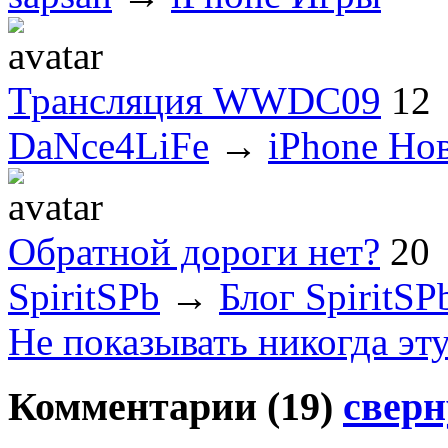
Трансляция WWDC09
12
DaNce4LiFe
→
iPhone Но
Обратной дороги нет?
20
SpiritSPb
→
Блог SpiritSP
Не показывать никогда эт
Комментарии (
19
)
сверн