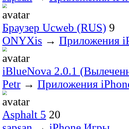
Браузер Ucweb (RUS)
9
ONYXis
→
Приложения i
iBlueNova 2.0.1 (Вылечен
Petr
→
Приложения iPhon
Asphalt 5
20
sapsan
→
iPhone Игры