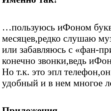
…пользуюсь иФоном букв
месяцев,редко слушаю му
или забавляюсь с «фан-п
конечно звонки,ведь иФон
Но т.к. это эпл телефон,о
удобный и в нем многое л
Приложения