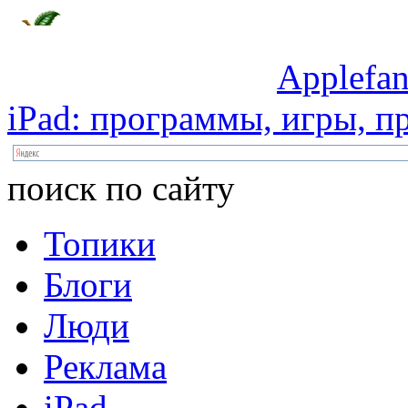
Applefan
iPad:
программы,
игры,
пр
поиск по сайту
Топики
Блоги
Люди
Реклама
iPad