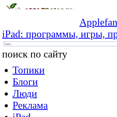
Applefan
iPad:
программы,
игры,
пр
поиск по сайту
Топики
Блоги
Люди
Реклама
iPad