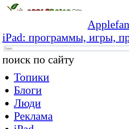
Applefan
iPad:
программы,
игры,
пр
поиск по сайту
Топики
Блоги
Люди
Реклама
iPad