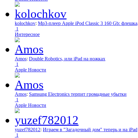
kolochkov
:
Mp3-плеер Apple iPod Classic 3 160 Gb: флеш
1
Интересное
Amos
:
Double Robotics, или iPad на ножках
1
Apple Новости
Amos
:
Samsung Electronics терпит громадные убытки
1
Apple Новости
yuzef782012
:
Играем в "Загадочный дом" теперь и на iPad
1