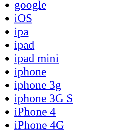
google
iOS
ipa
ipad
ipad mini
iphone
iphone 3g
iphone 3G S
iPhone 4
iPhone 4G