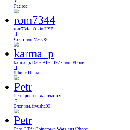
8
Разное
rom7344
:
OptimUSB
1
Софт для MacOS
karma_p
:
Race After 1977 для iPhone
1
iPhone Игры
Petr
:
ipod не включается
2
Блог им. irvusha90
Petr
:
GTA: Chinatown Wars для iPhone