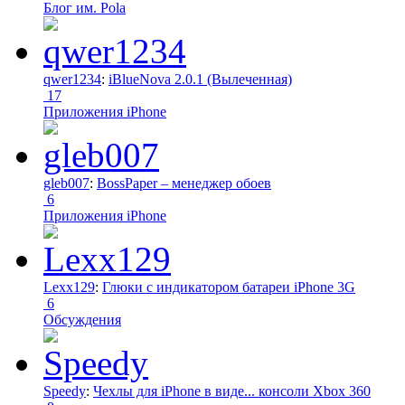
Блог им. Pola
qwer1234
:
iBlueNova 2.0.1 (Вылеченная)
17
Приложения iPhone
gleb007
:
BossPaper – менеджер обоев
6
Приложения iPhone
Lexx129
:
Глюки с индикатором батареи iPhone 3G
6
Обсуждения
Speedy
:
Чехлы для iPhone в виде... консоли Xbox 360