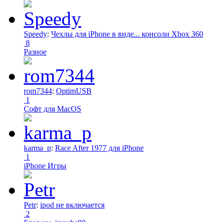
Speedy
:
Чехлы для iPhone в виде... консоли Xbox 360
8
Разное
rom7344
:
OptimUSB
1
Софт для MacOS
karma_p
:
Race After 1977 для iPhone
1
iPhone Игры
Petr
:
ipod не включается
2