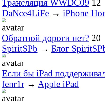
Трансляция WWDC09
12
DaNce4LiFe
→
iPhone Но
Обратной дороги нет?
20
SpiritSPb
→
Блог SpiritSP
Если бы iPad поддерживал
fenr1r
→
Apple iPad