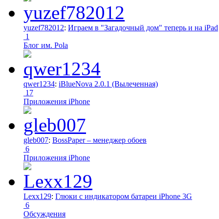
yuzef782012
:
Играем в "Загадочный дом" теперь и на iPad
1
Блог им. Pola
qwer1234
:
iBlueNova 2.0.1 (Вылеченная)
17
Приложения iPhone
gleb007
:
BossPaper – менеджер обоев
6
Приложения iPhone
Lexx129
:
Глюки с индикатором батареи iPhone 3G
6
Обсуждения