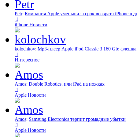
Petr
:
Компания Apple уменьшила срок возврата iPhone в дв
1
iPhone Новости
kolochkov
:
Mp3-плеер Apple iPod Classic 3 160 Gb: флеш
1
Интересное
Amos
:
Double Robotics, или iPad на ножках
1
Apple Новости
Amos
:
Samsung Electronics терпит громадные убытки
1
Apple Новости