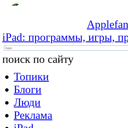
Applefan
iPad:
программы,
игры,
пр
поиск по сайту
Топики
Блоги
Люди
Реклама
iPad