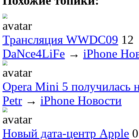
Похожие топики:
Трансляция WWDC09
12
DaNce4LiFe
→
iPhone Но
Opera Mini 5 получилась 
Petr
→
iPhone Новости
Новый дата-центр Apple
0