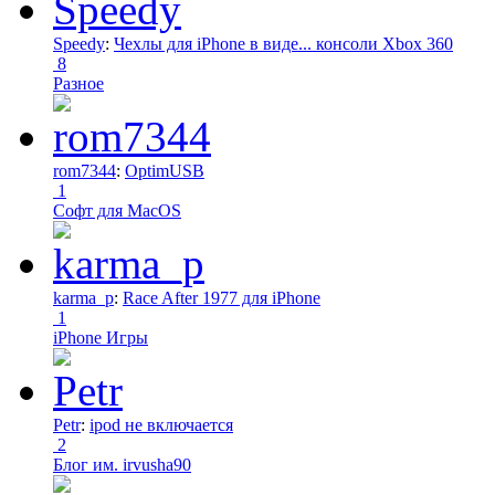
Speedy
:
Чехлы для iPhone в виде... консоли Xbox 360
8
Разное
rom7344
:
OptimUSB
1
Софт для MacOS
karma_p
:
Race After 1977 для iPhone
1
iPhone Игры
Petr
:
ipod не включается
2
Блог им. irvusha90