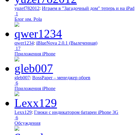
yuzef782012
:
Играем в "Загадочный дом" теперь и на iPad
1
Блог им. Pola
qwer1234
:
iBlueNova 2.0.1 (Вылеченная)
17
Приложения iPhone
gleb007
:
BossPaper – менеджер обоев
6
Приложения iPhone
Lexx129
:
Глюки с индикатором батареи iPhone 3G
6
Обсуждения