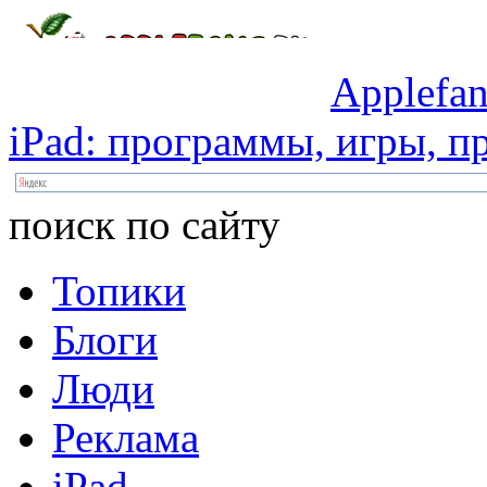
Applefan
iPad:
программы,
игры,
пр
поиск по сайту
Топики
Блоги
Люди
Реклама
iPad