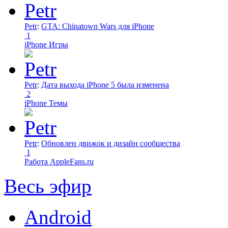
Petr
:
GTA: Chinatown Wars для iPhone
1
iPhone Игры
Petr
:
Дата выхода iPhone 5 была изменена
2
iPhone Темы
Petr
:
Обновлен движок и дизайн сообщества
1
Работа AppleFans.ru
Весь эфир
Android