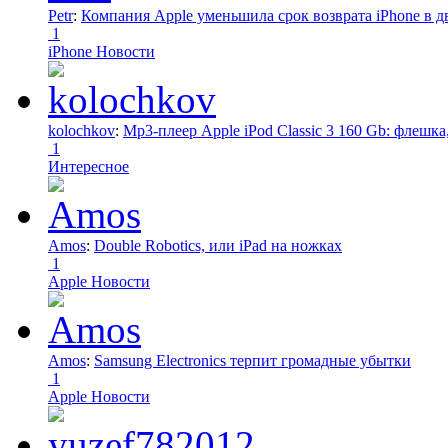
Petr
:
Компания Apple уменьшила срок возврата iPhone в дв
1
iPhone Новости
kolochkov
:
Mp3-плеер Apple iPod Classic 3 160 Gb: флеш
1
Интересное
Amos
:
Double Robotics, или iPad на ножках
1
Apple Новости
Amos
:
Samsung Electronics терпит громадные убытки
1
Apple Новости