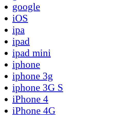
google
iOS
ipa
ipad
ipad mini
iphone
iphone 3g
iphone 3G S
iPhone 4
iPhone 4G