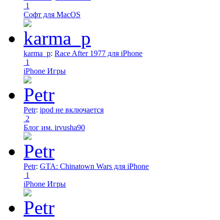
1
Софт для MacOS
karma_p
:
Race After 1977 для iPhone
1
iPhone Игры
Petr
:
ipod не включается
2
Блог им. irvusha90
Petr
:
GTA: Chinatown Wars для iPhone
1
iPhone Игры