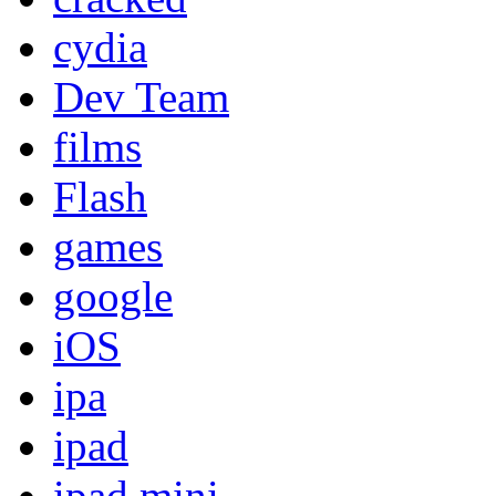
cydia
Dev Team
films
Flash
games
google
iOS
ipa
ipad
ipad mini