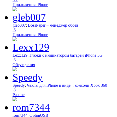
Приложения iPhone
gleb007
:
BossPaper – менеджер обоев
6
Приложения iPhone
Lexx129
:
Глюки с индикатором батареи iPhone 3G
6
Обсуждения
Speedy
:
Чехлы для iPhone в виде... консоли Xbox 360
8
Разное
rom7344
:
OptimUSB