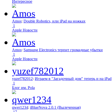
Интересное
Amos
:
Double Robotics, или iPad на ножках
1
Apple Новости
Amos
:
Samsung Electronics терпит громадные убытки
1
Apple Новости
yuzef782012
:
Играем в "Загадочный дом" теперь и на iPad
1
Блог им. Pola
qwer1234
:
iBlueNova 2.0.1 (Вылеченная)
17