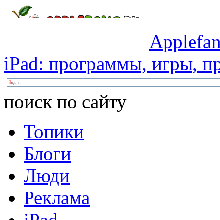
Applefan
iPad:
программы,
игры,
пр
поиск по сайту
Топики
Блоги
Люди
Реклама
iPad