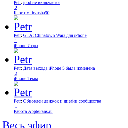
Petr
:
ipod не включается
2
Блог им. irvusha90
Petr
:
GTA: Chinatown Wars для iPhone
1
iPhone Игры
Petr
:
Дата выхода iPhone 5 была изменена
2
iPhone Темы
Petr
:
Обновлен движок и дизайн сообщества
1
Работа AppleFans.ru
Весь эфир