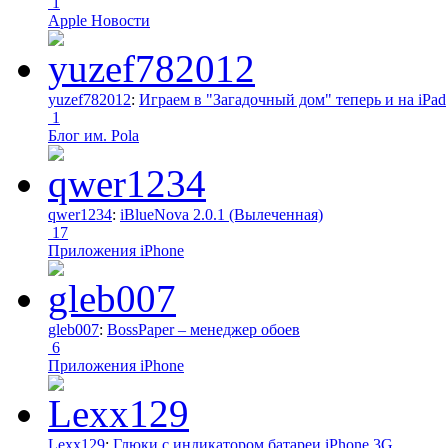
1
Apple Новости
yuzef782012
:
Играем в "Загадочный дом" теперь и на iPad
1
Блог им. Pola
qwer1234
:
iBlueNova 2.0.1 (Вылеченная)
17
Приложения iPhone
gleb007
:
BossPaper – менеджер обоев
6
Приложения iPhone
Lexx129
:
Глюки с индикатором батареи iPhone 3G