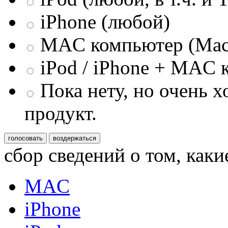
iPhone (любой)
MAC компьютер (MacBo
iPod / iPhone + MAC к
Пока нету, но очень х
продукт.
сбор сведений о том, каки
MAC
iPhone