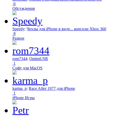
6
Обсуждения
Speedy
:
Чехлы для iPhone в виде... консоли Xbox 360
8
Разное
rom7344
:
OptimUSB
1
Софт для MacOS
karma_p
:
Race After 1977 для iPhone
1
iPhone Игры