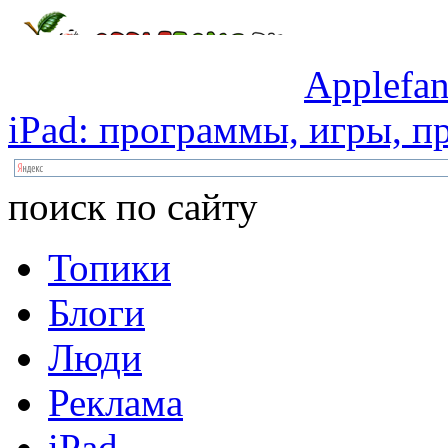
Applefan
iPad:
программы,
игры,
пр
поиск по сайту
Топики
Блоги
Люди
Реклама
iPad