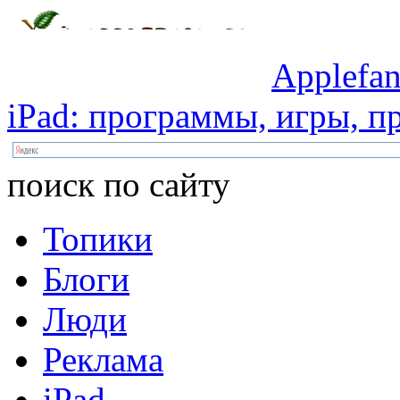
Applefan
iPad:
программы,
игры,
пр
поиск по сайту
Топики
Блоги
Люди
Реклама
iPad