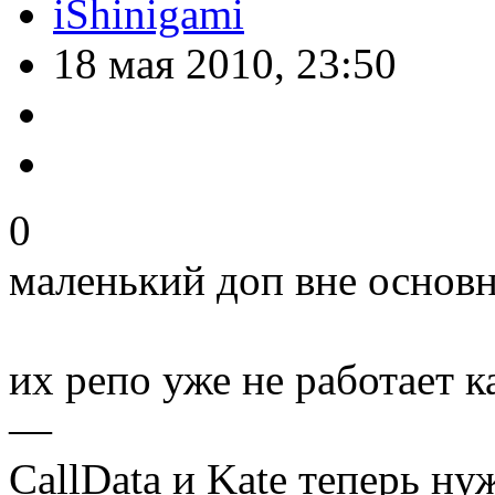
iShinigami
18 мая 2010, 23:50
0
маленький доп вне основн
их репо уже не работает 
—
CallData и Kate теперь н