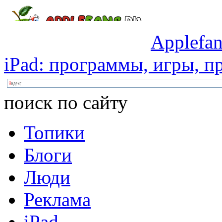
Applefan
iPad:
программы,
игры,
пр
поиск по сайту
Топики
Блоги
Люди
Реклама
iPad