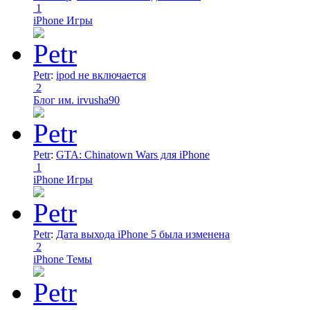
1
iPhone Игры
Petr
:
ipod не включается
2
Блог им. irvusha90
Petr
:
GTA: Chinatown Wars для iPhone
1
iPhone Игры
Petr
:
Дата выхода iPhone 5 была изменена
2
iPhone Темы