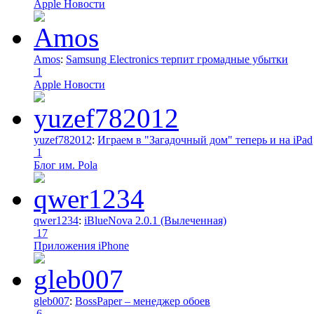
Apple Новости
Amos
:
Samsung Electronics терпит громадные убытки
1
Apple Новости
yuzef782012
:
Играем в "Загадочный дом" теперь и на iPad
1
Блог им. Pola
qwer1234
:
iBlueNova 2.0.1 (Вылеченная)
17
Приложения iPhone
gleb007
:
BossPaper – менеджер обоев
6