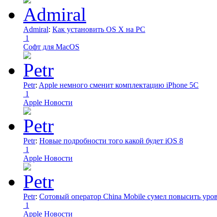
Admiral
:
Как установить OS X на PC
1
Софт для MacOS
Petr
:
Apple немного сменит комплектацию iPhone 5C
1
Apple Новости
Petr
:
Новые подробности того какой будет iOS 8
1
Apple Новости
Petr
:
Сотовый оператор China Mobile сумел повысить уро
1
Apple Новости