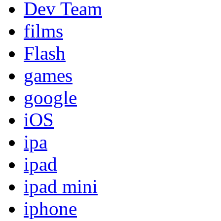
Dev Team
films
Flash
games
google
iOS
ipa
ipad
ipad mini
iphone