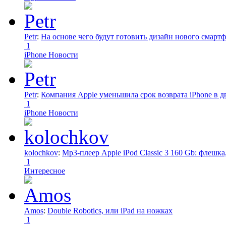
Petr
:
На основе чего будут готовить дизайн нового смартф
1
iPhone Новости
Petr
:
Компания Apple уменьшила срок возврата iPhone в дв
1
iPhone Новости
kolochkov
:
Mp3-плеер Apple iPod Classic 3 160 Gb: флеш
1
Интересное
Amos
:
Double Robotics, или iPad на ножках
1