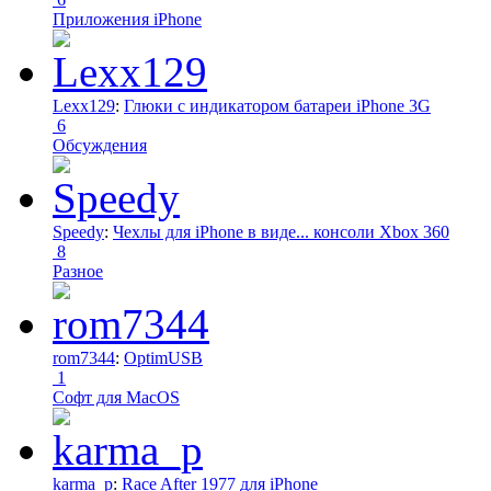
Приложения iPhone
Lexx129
:
Глюки с индикатором батареи iPhone 3G
6
Обсуждения
Speedy
:
Чехлы для iPhone в виде... консоли Xbox 360
8
Разное
rom7344
:
OptimUSB
1
Софт для MacOS
karma_p
:
Race After 1977 для iPhone