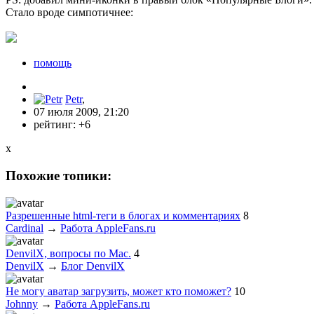
Стало вроде симпотичнее:
помощь
Petr
,
07 июля 2009, 21:20
рейтинг:
+6
x
Похожие топики:
Разрешенные html-теги в блогах и комментариях
8
Cardinal
→
Работа AppleFans.ru
DenvilX, вопросы по Mac.
4
DenvilX
→
Блог DenvilX
Не могу аватар загрузить, может кто поможет?
10
Johnny
→
Работа AppleFans.ru