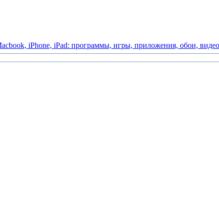
acbook,
iPhone,
iPad:
программы,
игры,
приложения,
обои,
виде