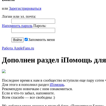
или
Зарегистрироваться
Логин или эл. почта:
Напомнить пароль
Пароль:
Запомнить меня
Работа AppleFans.ru
Дополнен раздел iПомощь для
Последнее время к нам в сообщество вступили еще пару сотен 
Для этого я пополнил раздел
iПомощь
.
Рекомендую новичкам с ним ознакомиться.
Если я что-то забыл, напомните.
Всем спасибо — все свободны :)
PS: добавил мини-иконки в правый блок «Популярные Блоги».