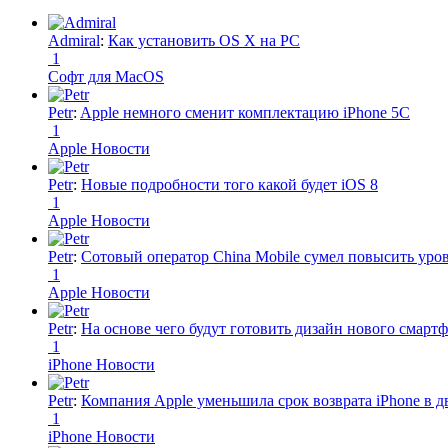
Admiral
:
Как установить OS X на PC
1
Софт для MacOS
Petr
:
Apple немного сменит комплектацию iPhone 5C
1
Apple Новости
Petr
:
Новые подробности того какой будет iOS 8
1
Apple Новости
Petr
:
Сотовый оператор China Mobile сумел повысить уро
1
Apple Новости
Petr
:
На основе чего будут готовить дизайн нового смартф
1
iPhone Новости
Petr
:
Компания Apple уменьшила срок возврата iPhone в дв
1
iPhone Новости