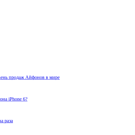
вень продаж Айфонов в мире
она iPhone 6?
а раза