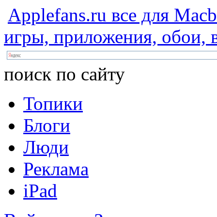
Applefans.ru
все
для
Macb
игры,
приложения,
обои,
в
поиск по сайту
Топики
Блоги
Люди
Реклама
iPad