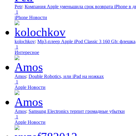
Petr
:
Компания Apple уменьшила срок возврата iPhone в дв
1
iPhone Новости
kolochkov
:
Mp3-плеер Apple iPod Classic 3 160 Gb: флеш
1
Интересное
Amos
:
Double Robotics, или iPad на ножках
1
Apple Новости
Amos
:
Samsung Electronics терпит громадные убытки
1
Apple Новости