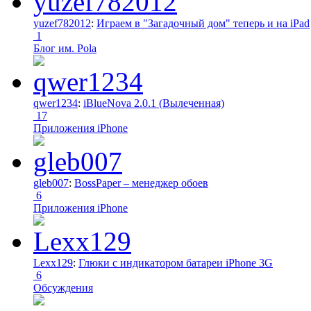
yuzef782012
:
Играем в "Загадочный дом" теперь и на iPad
1
Блог им. Pola
qwer1234
:
iBlueNova 2.0.1 (Вылеченная)
17
Приложения iPhone
gleb007
:
BossPaper – менеджер обоев
6
Приложения iPhone
Lexx129
:
Глюки с индикатором батареи iPhone 3G
6
Обсуждения