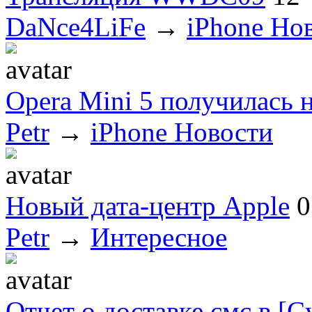
DaNce4LiFe
→
iPhone Но
Opera Mini 5 получилась 
Petr
→
iPhone Новости
Новый дата-центр Apple
0
Petr
→
Интересное
Отчет о доставке смс в [C