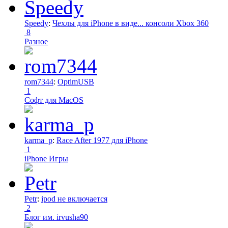
Speedy
:
Чехлы для iPhone в виде... консоли Xbox 360
8
Разное
rom7344
:
OptimUSB
1
Софт для MacOS
karma_p
:
Race After 1977 для iPhone
1
iPhone Игры
Petr
:
ipod не включается
2
Блог им. irvusha90