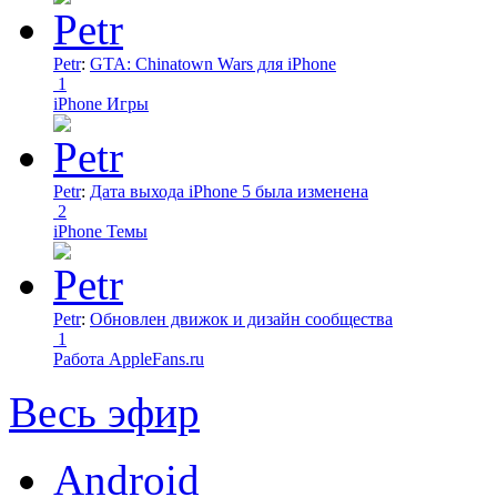
Petr
:
GTA: Chinatown Wars для iPhone
1
iPhone Игры
Petr
:
Дата выхода iPhone 5 была изменена
2
iPhone Темы
Petr
:
Обновлен движок и дизайн сообщества
1
Работа AppleFans.ru
Весь эфир
Android