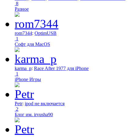
8
Разное
rom7344
:
OptimUSB
1
Софт для MacOS
karma_p
:
Race After 1977 для iPhone
1
iPhone Игры
Petr
:
ipod не включается
2
Блог им. irvusha90