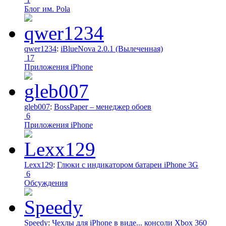
Блог им. Pola
qwer1234
:
iBlueNova 2.0.1 (Вылеченная)
17
Приложения iPhone
gleb007
:
BossPaper – менеджер обоев
6
Приложения iPhone
Lexx129
:
Глюки с индикатором батареи iPhone 3G
6
Обсуждения
Speedy
:
Чехлы для iPhone в виде... консоли Xbox 360