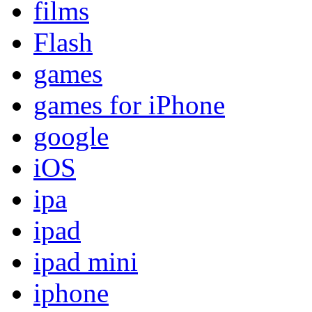
films
Flash
games
games for iPhone
google
iOS
ipa
ipad
ipad mini
iphone