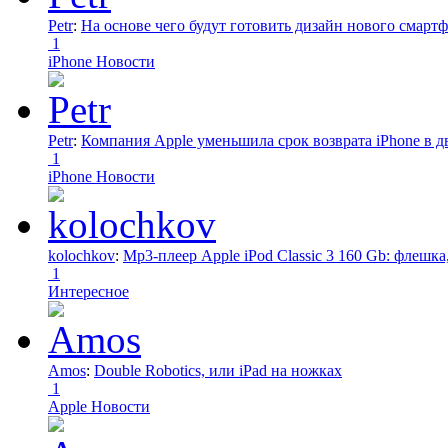
Petr
:
На основе чего будут готовить дизайн нового смартф
1
iPhone Новости
Petr
:
Компания Apple уменьшила срок возврата iPhone в дв
1
iPhone Новости
kolochkov
:
Mp3-плеер Apple iPod Classic 3 160 Gb: флеш
1
Интересное
Amos
:
Double Robotics, или iPad на ножках
1
Apple Новости