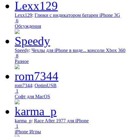
Lexx129
:
Глюки с индикатором батареи iPhone 3G
6
Обсуждения
Speedy
:
Чехлы для iPhone в виде... консоли Xbox 360
8
Разное
rom7344
:
OptimUSB
1
Софт для MacOS
karma_p
:
Race After 1977 для iPhone
1
iPhone Игры