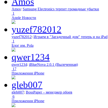
Amos
:
Samsung Electronics терпит громадные убытки
1
Apple Новости
yuzef782012
:
Играем в "Загадочный дом" теперь и на iPad
1
Блог им. Pola
qwer1234
:
iBlueNova 2.0.1 (Вылеченная)
17
Приложения iPhone
gleb007
:
BossPaper – менеджер обоев
6
Приложения iPhone