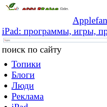
Applefan
iPad:
программы,
игры,
пр
поиск по сайту
Топики
Блоги
Люди
Реклама
iPad