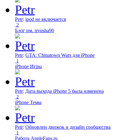
Petr
:
ipod не включается
2
Блог им. irvusha90
Petr
:
GTA: Chinatown Wars для iPhone
1
iPhone Игры
Petr
:
Дата выхода iPhone 5 была изменена
2
iPhone Темы
Petr
:
Обновлен движок и дизайн сообщества
1
Работа AppleFans.ru