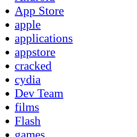
App Store
apple
applications
appstore
cracked
cydia
Dev Team
films
Flash
games