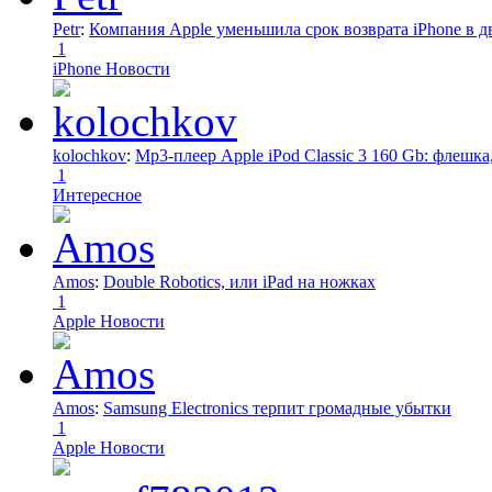
Petr
:
Компания Apple уменьшила срок возврата iPhone в дв
1
iPhone Новости
kolochkov
:
Mp3-плеер Apple iPod Classic 3 160 Gb: флеш
1
Интересное
Amos
:
Double Robotics, или iPad на ножках
1
Apple Новости
Amos
:
Samsung Electronics терпит громадные убытки
1
Apple Новости