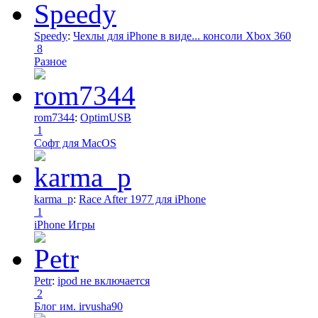
Speedy
:
Чехлы для iPhone в виде... консоли Xbox 360
8
Разное
rom7344
:
OptimUSB
1
Софт для MacOS
karma_p
:
Race After 1977 для iPhone
1
iPhone Игры
Petr
:
ipod не включается
2
Блог им. irvusha90