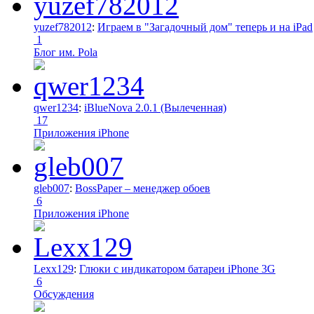
yuzef782012
:
Играем в "Загадочный дом" теперь и на iPad
1
Блог им. Pola
qwer1234
:
iBlueNova 2.0.1 (Вылеченная)
17
Приложения iPhone
gleb007
:
BossPaper – менеджер обоев
6
Приложения iPhone
Lexx129
:
Глюки с индикатором батареи iPhone 3G
6
Обсуждения