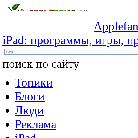
Applefan
iPad:
программы,
игры,
пр
поиск по сайту
Топики
Блоги
Люди
Реклама
iPad