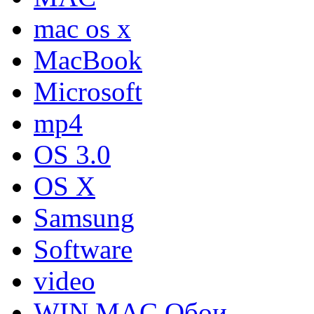
mac os x
MacBook
Microsoft
mp4
OS 3.0
OS X
Samsung
Software
video
WIN MAC Обои