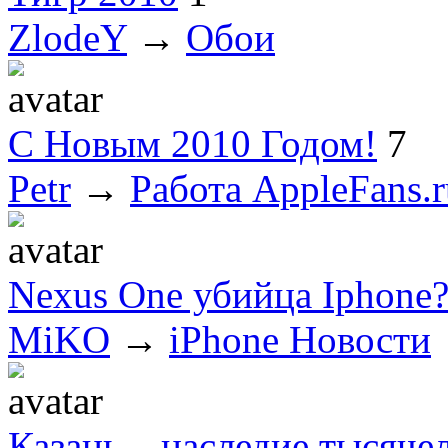
ZlodeY
→
Обои
С Новым 2010 Годом!
7
Petr
→
Работа AppleFans.r
Nexus One убийца Iphone
MiKO
→
iPhone Новости
Казань – наследие тысяче