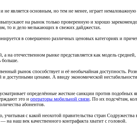
 не является основным, но тем не менее, играет немаловажную 
ь, выпускают на рынок только проверенную и хорошо зарекомен
ам, то и дело мелькающих в свежих дайджестах.
онируется в совершенно различных ценовых категориях и причем 
, а на отечественном рынке представляется как модель средней, 
ь больше.
венный рынок способствует и её необычайная доступность. Ро
й и доступными ценами. А ввиду экономической нестабильности
усматривает определённые жесткие санкции против подобных яв
верждают это и
операторы мобильной связи
. По их подсчётам, ко
количества абонентов.
Но, учитывая с какой неохотой правительства стран Содружеств
у — на наш век качественного контрафакта хватит с головой.