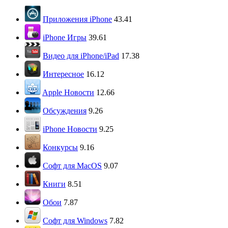
Приложения iPhone
43.41
iPhone Игры
39.61
Видео для iPhone/iPad
17.38
Интересное
16.12
Apple Новости
12.66
Обсуждения
9.26
iPhone Новости
9.25
Конкурсы
9.16
Софт для MacOS
9.07
Книги
8.51
Обои
7.87
Софт для Windows
7.82