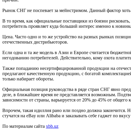
Рынок СНГ не поспевает за мейнстримом. Данный фактор хоть и
В то время, как официальные поставщики из боязни рисковат
потребитель проявляет куда больший интерес именно к новинк
Цена. Часто одно и то же устройство на разных рынках позици
отечественных дистрибьюторов.
Если одна и та же модель в Азии и Европе считается бюджетной
негодованию потребителей. Действительно, кому охота платит
Также попаданию несертифицированной продукции на отечест
предлагают качественную продукцию, с богатой комплектацие
только набирает обороты.
Официальная позиция руководства в ряде стран СНГ явно пред
деле, в ближайшее время не представляется возможным. Подт
зависимости от страны, варьируется от 20% до 45% от общего 
Впрочем, такая идиллия рано или поздно должна закончится. 
стучатся на eBay или Alibaba и заказывать себе гаджет по вкус
По материалам сайта
xbb.uz