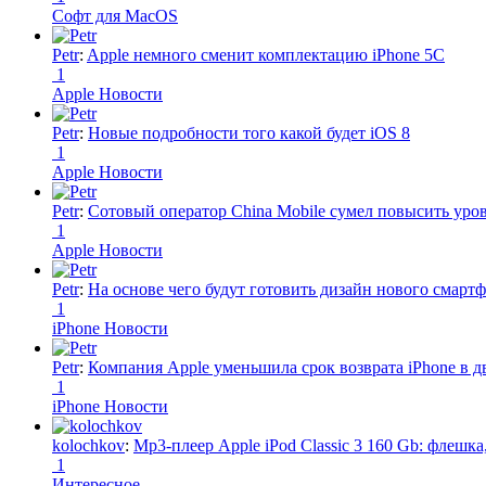
Софт для MacOS
Petr
:
Apple немного сменит комплектацию iPhone 5C
1
Apple Новости
Petr
:
Новые подробности того какой будет iOS 8
1
Apple Новости
Petr
:
Сотовый оператор China Mobile сумел повысить уро
1
Apple Новости
Petr
:
На основе чего будут готовить дизайн нового смартф
1
iPhone Новости
Petr
:
Компания Apple уменьшила срок возврата iPhone в дв
1
iPhone Новости
kolochkov
:
Mp3-плеер Apple iPod Classic 3 160 Gb: флеш
1
Интересное