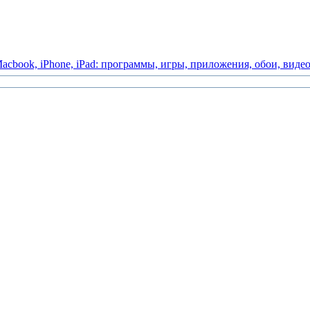
acbook,
iPhone,
iPad:
программы,
игры,
приложения,
обои,
виде