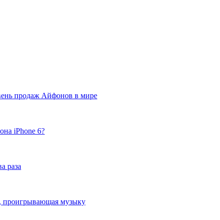
вень продаж Айфонов в мире
она iPhone 6?
а раза
ка, проигрывающая музыку