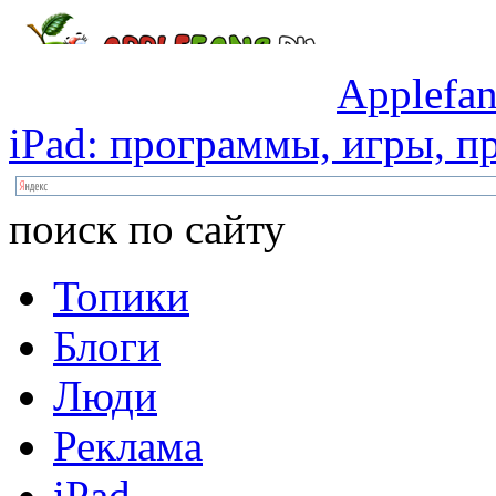
Applefan
iPad:
программы,
игры,
пр
поиск по сайту
Топики
Блоги
Люди
Реклама
iPad