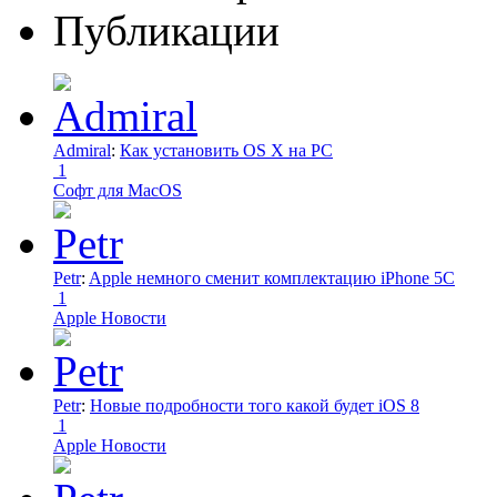
Публикации
Admiral
:
Как установить OS X на PC
1
Софт для MacOS
Petr
:
Apple немного сменит комплектацию iPhone 5C
1
Apple Новости
Petr
:
Новые подробности того какой будет iOS 8
1
Apple Новости