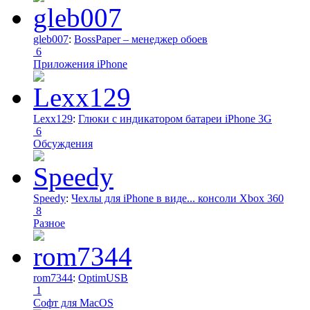
gleb007
:
BossPaper – менеджер обоев
6
Приложения iPhone
Lexx129
:
Глюки с индикатором батареи iPhone 3G
6
Обсуждения
Speedy
:
Чехлы для iPhone в виде... консоли Xbox 360
8
Разное
rom7344
:
OptimUSB
1
Софт для MacOS