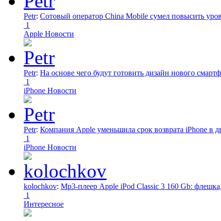
Petr
:
Сотовый оператор China Mobile сумел повысить уро
1
Apple Новости
Petr
:
На основе чего будут готовить дизайн нового смартф
1
iPhone Новости
Petr
:
Компания Apple уменьшила срок возврата iPhone в дв
1
iPhone Новости
kolochkov
:
Mp3-плеер Apple iPod Classic 3 160 Gb: флеш
1
Интересное