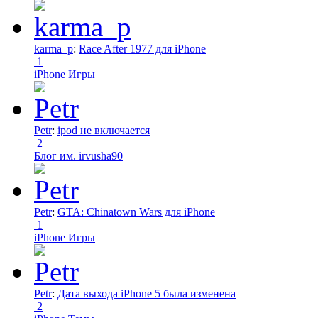
karma_p
:
Race After 1977 для iPhone
1
iPhone Игры
Petr
:
ipod не включается
2
Блог им. irvusha90
Petr
:
GTA: Chinatown Wars для iPhone
1
iPhone Игры
Petr
:
Дата выхода iPhone 5 была изменена
2