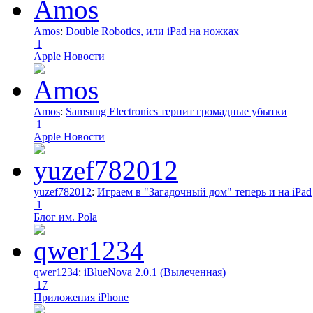
Amos
:
Double Robotics, или iPad на ножках
1
Apple Новости
Amos
:
Samsung Electronics терпит громадные убытки
1
Apple Новости
yuzef782012
:
Играем в "Загадочный дом" теперь и на iPad
1
Блог им. Pola
qwer1234
:
iBlueNova 2.0.1 (Вылеченная)
17
Приложения iPhone