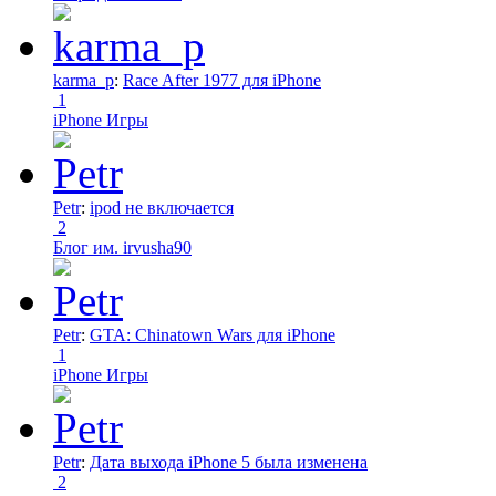
karma_p
:
Race After 1977 для iPhone
1
iPhone Игры
Petr
:
ipod не включается
2
Блог им. irvusha90
Petr
:
GTA: Chinatown Wars для iPhone
1
iPhone Игры
Petr
:
Дата выхода iPhone 5 была изменена
2