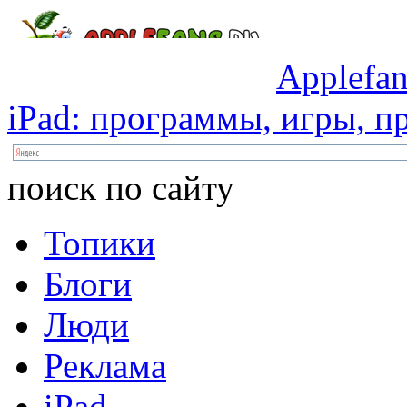
Applefan
iPad:
программы,
игры,
пр
поиск по сайту
Топики
Блоги
Люди
Реклама
iPad