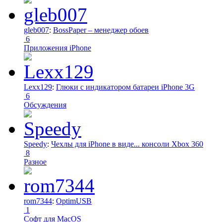
gleb007
:
BossPaper – менеджер обоев
6
Приложения iPhone
Lexx129
:
Глюки с индикатором батареи iPhone 3G
6
Обсуждения
Speedy
:
Чехлы для iPhone в виде... консоли Xbox 360
8
Разное
rom7344
:
OptimUSB
1
Софт для MacOS