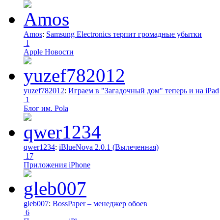
Amos
:
Samsung Electronics терпит громадные убытки
1
Apple Новости
yuzef782012
:
Играем в "Загадочный дом" теперь и на iPad
1
Блог им. Pola
qwer1234
:
iBlueNova 2.0.1 (Вылеченная)
17
Приложения iPhone
gleb007
:
BossPaper – менеджер обоев
6