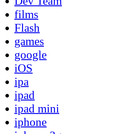
Dev Team
films
Flash
games
google
iOS
ipa
ipad
ipad mini
iphone