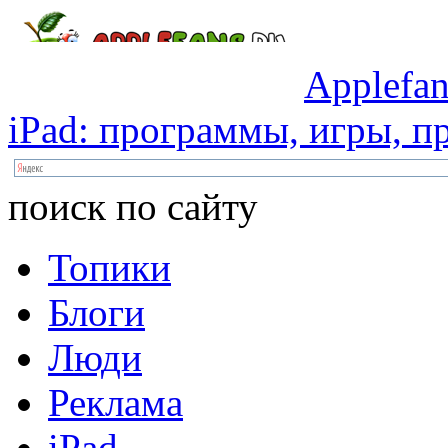
Applefan
iPad:
программы,
игры,
пр
поиск по сайту
Топики
Блоги
Люди
Реклама
iPad