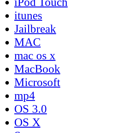
iPod Touch
itunes
Jailbreak
MAC
mac os x
MacBook
Microsoft
mp4
OS 3.0
OS X