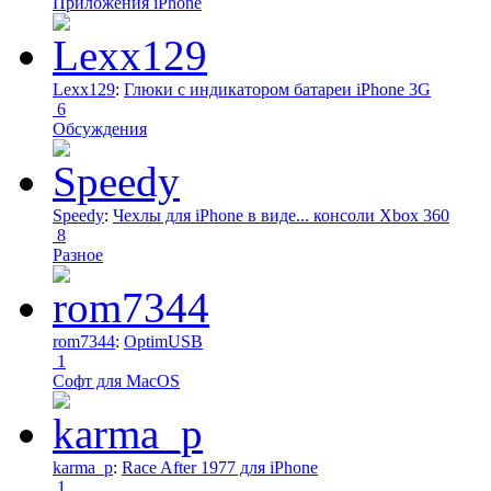
Приложения iPhone
Lexx129
:
Глюки с индикатором батареи iPhone 3G
6
Обсуждения
Speedy
:
Чехлы для iPhone в виде... консоли Xbox 360
8
Разное
rom7344
:
OptimUSB
1
Софт для MacOS
karma_p
:
Race After 1977 для iPhone
1