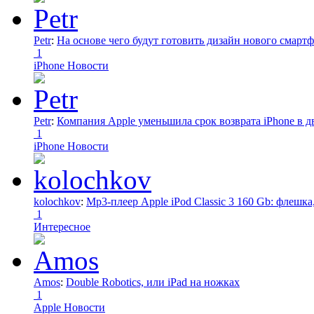
Petr
:
На основе чего будут готовить дизайн нового смартф
1
iPhone Новости
Petr
:
Компания Apple уменьшила срок возврата iPhone в дв
1
iPhone Новости
kolochkov
:
Mp3-плеер Apple iPod Classic 3 160 Gb: флеш
1
Интересное
Amos
:
Double Robotics, или iPad на ножках
1
Apple Новости