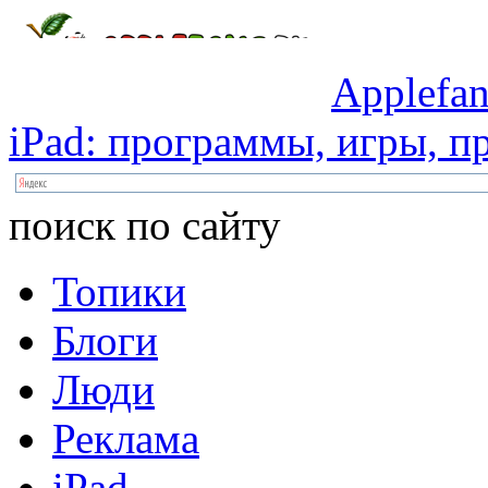
Applefan
iPad:
программы,
игры,
пр
поиск по сайту
Топики
Блоги
Люди
Реклама
iPad