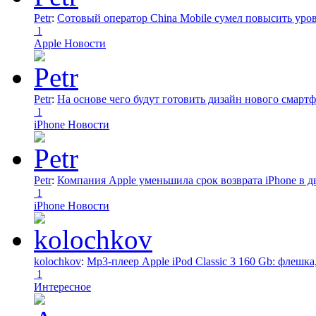
Petr
:
Сотовый оператор China Mobile сумел повысить уро
1
Apple Новости
Petr
:
На основе чего будут готовить дизайн нового смартф
1
iPhone Новости
Petr
:
Компания Apple уменьшила срок возврата iPhone в дв
1
iPhone Новости
kolochkov
:
Mp3-плеер Apple iPod Classic 3 160 Gb: флеш
1
Интересное