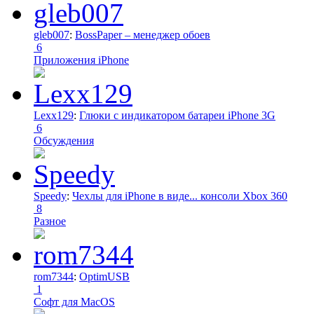
gleb007
:
BossPaper – менеджер обоев
6
Приложения iPhone
Lexx129
:
Глюки с индикатором батареи iPhone 3G
6
Обсуждения
Speedy
:
Чехлы для iPhone в виде... консоли Xbox 360
8
Разное
rom7344
:
OptimUSB
1
Софт для MacOS