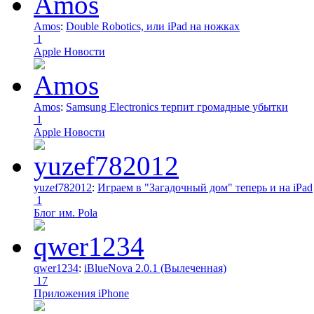
Amos
:
Double Robotics, или iPad на ножках
1
Apple Новости
Amos
:
Samsung Electronics терпит громадные убытки
1
Apple Новости
yuzef782012
:
Играем в "Загадочный дом" теперь и на iPad
1
Блог им. Pola
qwer1234
:
iBlueNova 2.0.1 (Вылеченная)
17
Приложения iPhone