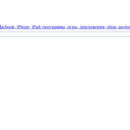
acbook,
iPhone,
iPad:
программы,
игры,
приложения,
обои,
виде