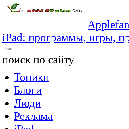
Applefan
iPad:
программы,
игры,
пр
поиск по сайту
Топики
Блоги
Люди
Реклама
iPad