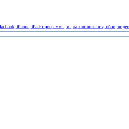
acbook,
iPhone,
iPad:
программы,
игры,
приложения,
обои,
виде