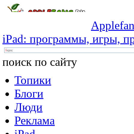
Applefan
iPad:
программы,
игры,
пр
поиск по сайту
Топики
Блоги
Люди
Реклама
iPad