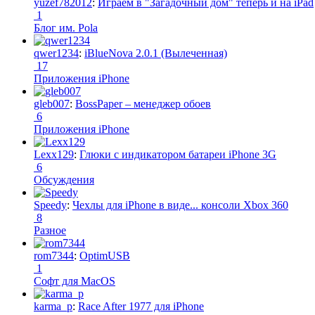
yuzef782012
:
Играем в "Загадочный дом" теперь и на iPad
1
Блог им. Pola
qwer1234
:
iBlueNova 2.0.1 (Вылеченная)
17
Приложения iPhone
gleb007
:
BossPaper – менеджер обоев
6
Приложения iPhone
Lexx129
:
Глюки с индикатором батареи iPhone 3G
6
Обсуждения
Speedy
:
Чехлы для iPhone в виде... консоли Xbox 360
8
Разное
rom7344
:
OptimUSB
1
Софт для MacOS
karma_p
:
Race After 1977 для iPhone