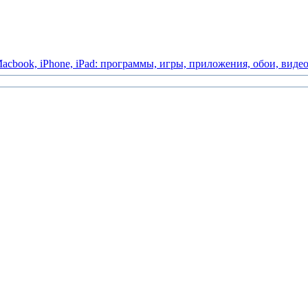
acbook,
iPhone,
iPad:
программы,
игры,
приложения,
обои,
виде