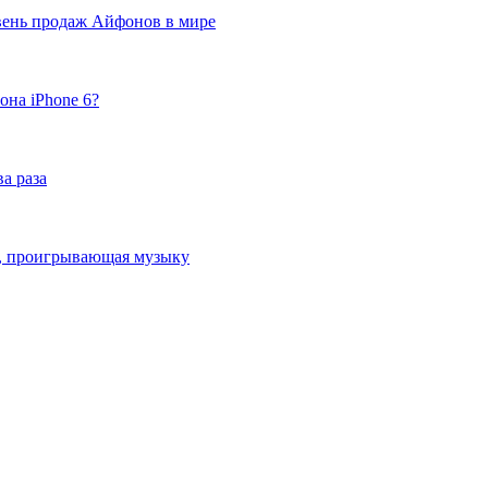
вень продаж Айфонов в мире
она iPhone 6?
а раза
ка, проигрывающая музыку