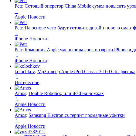
Petr
:
Сотовый оператор China Mobile сумел повысить уро
1
Apple Новости
Petr
:
На основе чего будут готовить дизайн нового смартф
1
iPhone Новости
Petr
:
Компания Apple уменьшила срок возврата iPhone в дв
1
iPhone Новости
kolochkov
:
Mp3-плеер Apple iPod Classic 3 160 Gb: флеш
1
Интересное
Amos
:
Double Robotics, или iPad на ножках
1
Apple Новости
Amos
:
Samsung Electronics терпит громадные убытки
1
Apple Новости