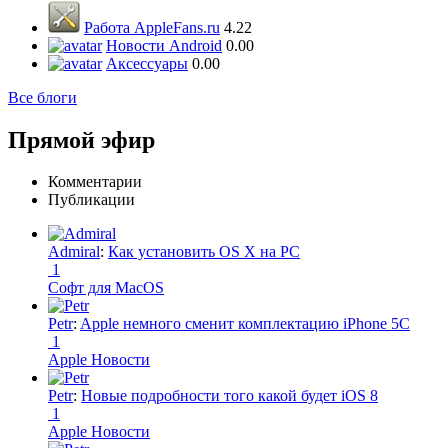
Работа AppleFans.ru
4.22
Новости Android
0.00
Аксессуары
0.00
Все блоги
Прямой эфир
Комментарии
Публикации
Admiral
:
Как установить OS X на PC
1
Софт для MacOS
Petr
:
Apple немного сменит комплектацию iPhone 5C
1
Apple Новости
Petr
:
Новые подробности того какой будет iOS 8
1
Apple Новости