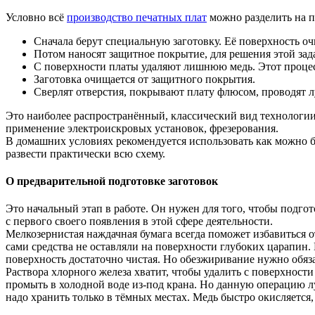
Условно всё
производство печатных плат
можно разделить на п
Сначала берут специальную заготовку. Её поверхность о
Потом наносят защитное покрытие, для решения этой зада
С поверхности платы удаляют лишнюю медь. Этот проце
Заготовка очищается от защитного покрытия.
Сверлят отверстия, покрывают плату флюсом, проводят 
Это наиболее распространённый, классический вид технологии
применение электроискровых установок, фрезерования.
В домашних условиях рекомендуется использовать как можно 
развести практически всю схему.
О предварительной подготовке заготовок
Это начальный этап в работе. Он нужен для того, чтобы подго
с первого своего появления в этой сфере деятельности.
Мелкозернистая наждачная бумага всегда поможет избавиться о
сами средства не оставляли на поверхности глубоких царапин
поверхность достаточно чистая. Но обезжиривание нужно обяз
Раствора хлорного железа хватит, чтобы удалить с поверхнос
промыть в холодной воде из-под крана. Но данную операцию л
надо хранить только в тёмных местах. Медь быстро окисляется,