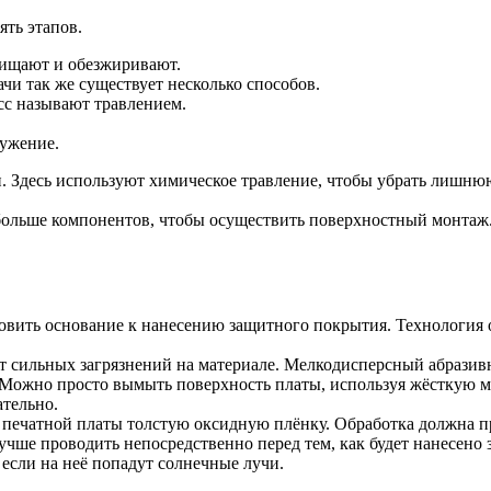
ять этапов.
чищают и обезжиривают.
чи так же существует несколько способов.
сс называют травлением.
лужение.
. Здесь используют химическое травление, чтобы убрать лишнюю
больше компонентов, чтобы осуществить поверхностный монтаж.
товить основание к нанесению защитного покрытия. Технология 
т сильных загрязнений на материале. Мелкодисперсный абразивн
. Можно просто вымыть поверхность платы, используя жёсткую м
ательно.
ти печатной платы толстую оксидную плёнку. Обработка должна 
учше проводить непосредственно перед тем, как будет нанесено
 если на неё попадут солнечные лучи.