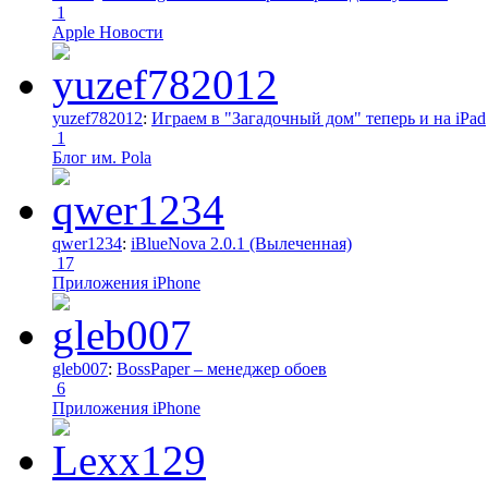
1
Apple Новости
yuzef782012
:
Играем в "Загадочный дом" теперь и на iPad
1
Блог им. Pola
qwer1234
:
iBlueNova 2.0.1 (Вылеченная)
17
Приложения iPhone
gleb007
:
BossPaper – менеджер обоев
6
Приложения iPhone