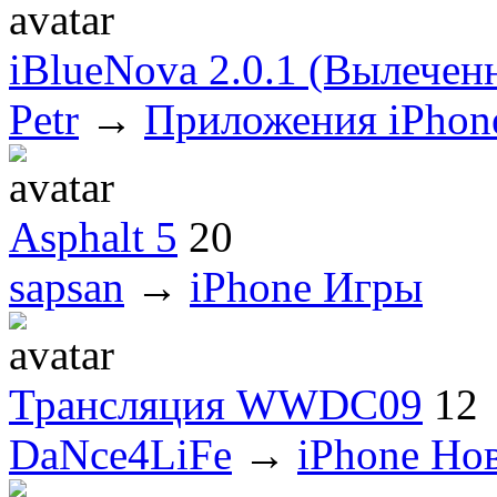
iBlueNova 2.0.1 (Вылечен
Petr
→
Приложения iPhon
Asphalt 5
20
sapsan
→
iPhone Игры
Трансляция WWDC09
12
DaNce4LiFe
→
iPhone Но