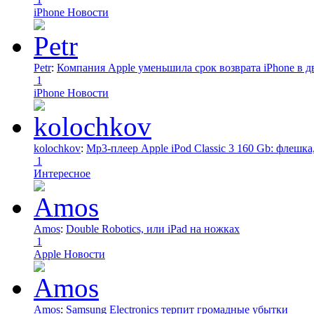
iPhone Новости
Petr
:
Компания Apple уменьшила срок возврата iPhone в дв
1
iPhone Новости
kolochkov
:
Mp3-плеер Apple iPod Classic 3 160 Gb: флеш
1
Интересное
Amos
:
Double Robotics, или iPad на ножках
1
Apple Новости
Amos
:
Samsung Electronics терпит громадные убытки