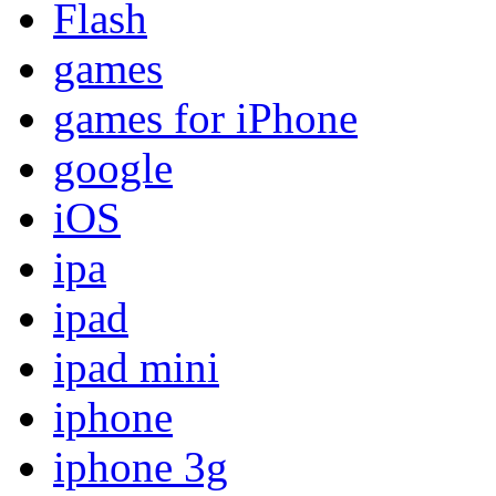
Flash
games
games for iPhone
google
iOS
ipa
ipad
ipad mini
iphone
iphone 3g