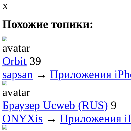
x
Похожие топики:
Orbit
39
sapsan
→
Приложения iPh
Браузер Ucweb (RUS)
9
ONYXis
→
Приложения i