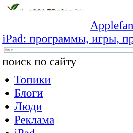
Applefan
iPad:
программы,
игры,
пр
поиск по сайту
Топики
Блоги
Люди
Реклама
iPad