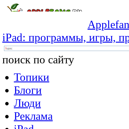
Applefan
iPad:
программы,
игры,
пр
поиск по сайту
Топики
Блоги
Люди
Реклама
iPad