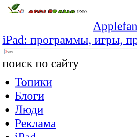
Applefan
iPad:
программы,
игры,
пр
поиск по сайту
Топики
Блоги
Люди
Реклама
iPad