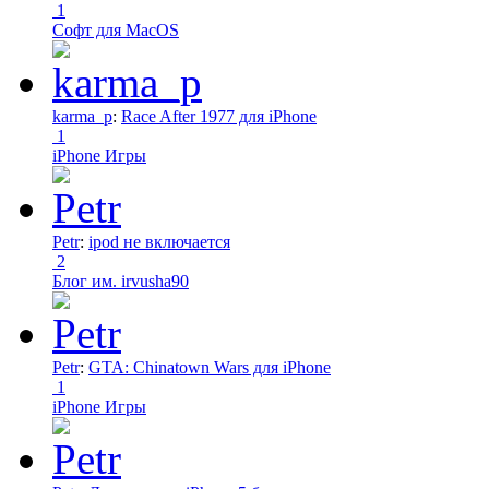
1
Софт для MacOS
karma_p
:
Race After 1977 для iPhone
1
iPhone Игры
Petr
:
ipod не включается
2
Блог им. irvusha90
Petr
:
GTA: Chinatown Wars для iPhone
1
iPhone Игры