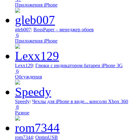
Приложения iPhone
gleb007
:
BossPaper – менеджер обоев
6
Приложения iPhone
Lexx129
:
Глюки с индикатором батареи iPhone 3G
6
Обсуждения
Speedy
:
Чехлы для iPhone в виде... консоли Xbox 360
8
Разное
rom7344
:
OptimUSB