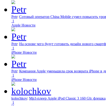
Petr
:
Сотовый оператор China Mobile сумел повысить уро
1
Apple Новости
Petr
:
На основе чего будут готовить дизайн нового смартф
1
iPhone Новости
Petr
:
Компания Apple уменьшила срок возврата iPhone в дв
1
iPhone Новости
kolochkov
:
Mp3-плеер Apple iPod Classic 3 160 Gb: флеш
1