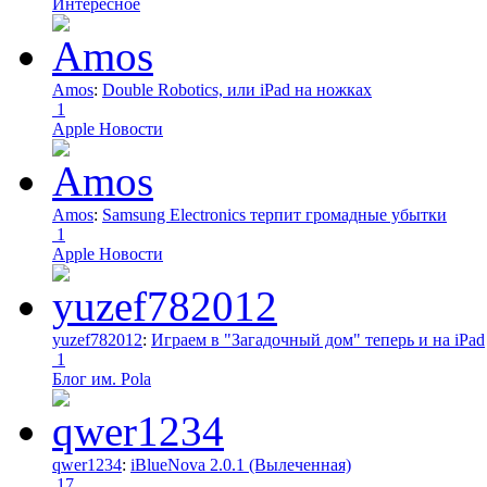
Интересное
Amos
:
Double Robotics, или iPad на ножках
1
Apple Новости
Amos
:
Samsung Electronics терпит громадные убытки
1
Apple Новости
yuzef782012
:
Играем в "Загадочный дом" теперь и на iPad
1
Блог им. Pola
qwer1234
:
iBlueNova 2.0.1 (Вылеченная)
17