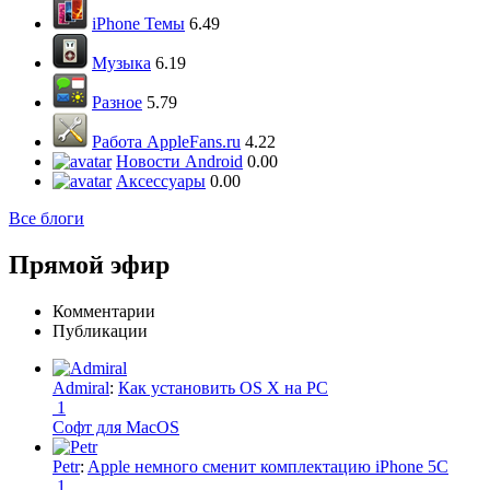
iPhone Темы
6.49
Музыка
6.19
Разное
5.79
Работа AppleFans.ru
4.22
Новости Android
0.00
Аксессуары
0.00
Все блоги
Прямой эфир
Комментарии
Публикации
Admiral
:
Как установить OS X на PC
1
Софт для MacOS
Petr
:
Apple немного сменит комплектацию iPhone 5C
1