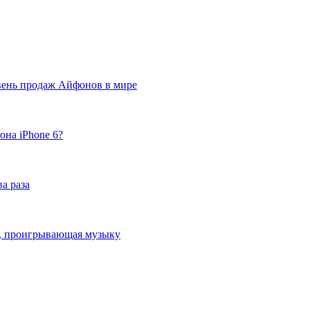
вень продаж Айфонов в мире
она iPhone 6?
а раза
ка, проигрывающая музыку