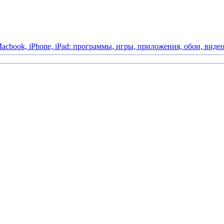
acbook,
iPhone,
iPad:
программы,
игры,
приложения,
обои,
виде