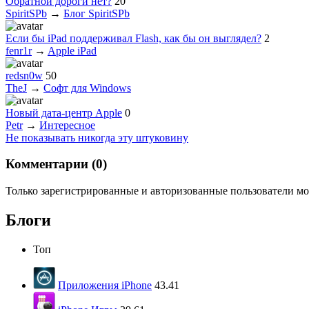
Обратной дороги нет?
20
SpiritSPb
→
Блог SpiritSPb
Если бы iPad поддерживал Flash, как бы он выглядел?
2
fenr1r
→
Apple iPad
redsn0w
50
TheJ
→
Софт для Windows
Новый дата-центр Apple
0
Petr
→
Интересное
Не показывать никогда эту штуковину
Комментарии (
0
)
Только зарегистрированные и авторизованные пользователи мо
Блоги
Топ
Приложения iPhone
43.41