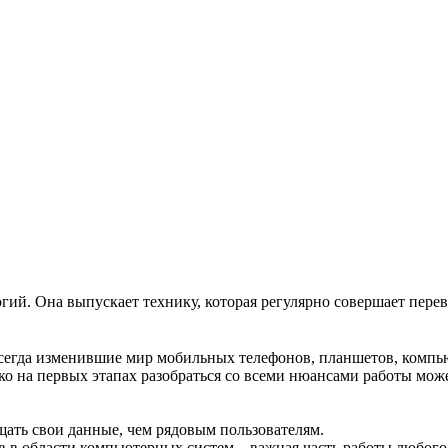
гий. Она выпускает технику, которая регулярно совершает пере
всегда изменившие мир мобильных телефонов, планшетов, компь
о на первых этапах разобраться со всеми нюансами работы мож
щать свои данные, чем рядовым пользователям.
 области компьютерных систем – важная часть работы любого п