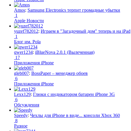
Amos
:
Samsung Electronics терпит громадные убытки
1
Apple Новости
yuzef782012
:
Играем в "Загадочный дом" теперь и на iPad
1
Блог им. Pola
qwer1234
:
iBlueNova 2.0.1 (Вылеченная)
17
Приложения iPhone
gleb007
:
BossPaper – менеджер обоев
6
Приложения iPhone
Lexx129
:
Глюки с индикатором батареи iPhone 3G
6
Обсуждения
Speedy
:
Чехлы для iPhone в виде... консоли Xbox 360
8
Разное