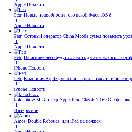
Apple Новости
Petr
:
Новые подробности того какой будет iOS 8
1
Apple Новости
Petr
:
Сотовый оператор China Mobile сумел повысить уро
1
Apple Новости
Petr
:
На основе чего будут готовить дизайн нового смартф
1
iPhone Новости
Petr
:
Компания Apple уменьшила срок возврата iPhone в дв
1
iPhone Новости
kolochkov
:
Mp3-плеер Apple iPod Classic 3 160 Gb: флеш
1
Интересное
Amos
:
Double Robotics, или iPad на ножках
1
Apple Новости