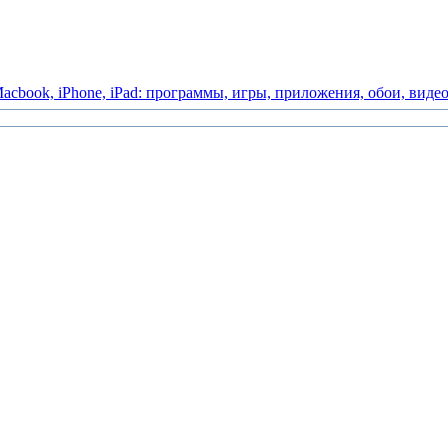
acbook,
iPhone,
iPad:
программы,
игры,
приложения,
обои,
виде