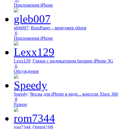
Приложения iPhone
gleb007
:
BossPaper – менеджер обоев
6
Приложения iPhone
Lexx129
:
Глюки с индикатором батареи iPhone 3G
6
Обсуждения
Speedy
:
Чехлы для iPhone в виде... консоли Xbox 360
8
Разное
rom7344
:
OptimUSB