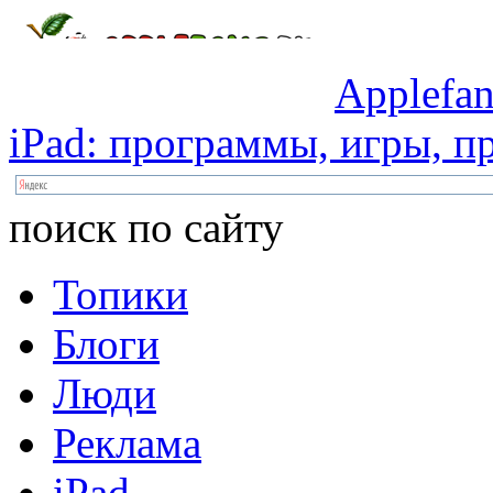
Applefan
iPad:
программы,
игры,
пр
поиск по сайту
Топики
Блоги
Люди
Реклама
iPad