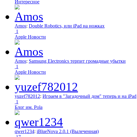
Интересное
Amos
:
Double Robotics, или iPad на ножках
1
Apple Новости
Amos
:
Samsung Electronics терпит громадные убытки
1
Apple Новости
yuzef782012
:
Играем в "Загадочный дом" теперь и на iPad
1
Блог им. Pola
qwer1234
:
iBlueNova 2.0.1 (Вылеченная)
17