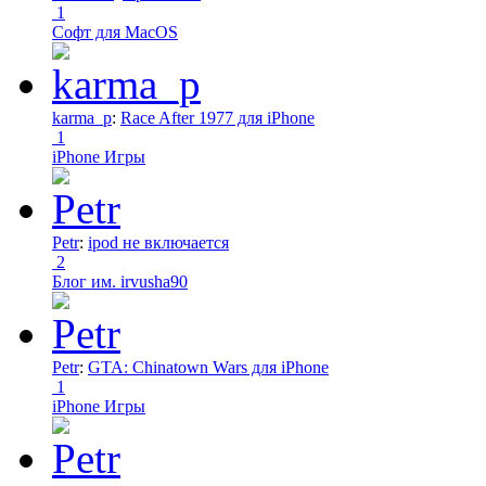
1
Софт для MacOS
karma_p
:
Race After 1977 для iPhone
1
iPhone Игры
Petr
:
ipod не включается
2
Блог им. irvusha90
Petr
:
GTA: Chinatown Wars для iPhone
1
iPhone Игры