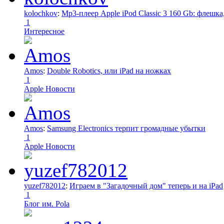
kolochkov
:
Mp3-плеер Apple iPod Classic 3 160 Gb: флеш
1
Интересное
Amos
:
Double Robotics, или iPad на ножках
1
Apple Новости
Amos
:
Samsung Electronics терпит громадные убытки
1
Apple Новости
yuzef782012
:
Играем в "Загадочный дом" теперь и на iPad
1
Блог им. Pola