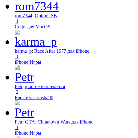
rom7344
:
OptimUSB
1
Софт для MacOS
karma_p
:
Race After 1977 для iPhone
1
iPhone Игры
Petr
:
ipod не включается
2
Блог им. irvusha90
Petr
:
GTA: Chinatown Wars для iPhone
1
iPhone Игры