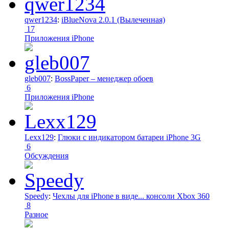
qwer1234
:
iBlueNova 2.0.1 (Вылеченная)
17
Приложения iPhone
gleb007
:
BossPaper – менеджер обоев
6
Приложения iPhone
Lexx129
:
Глюки с индикатором батареи iPhone 3G
6
Обсуждения
Speedy
:
Чехлы для iPhone в виде... консоли Xbox 360
8
Разное