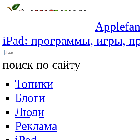
Applefan
iPad:
программы,
игры,
пр
поиск по сайту
Топики
Блоги
Люди
Реклама
iPad