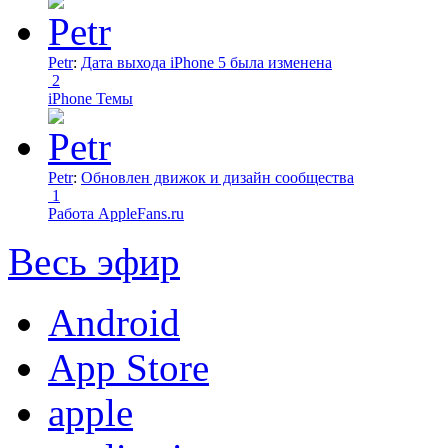
Petr
:
Дата выхода iPhone 5 была изменена
2
iPhone Темы
Petr
:
Обновлен движок и дизайн сообщества
1
Работа AppleFans.ru
Весь эфир
Android
App Store
apple