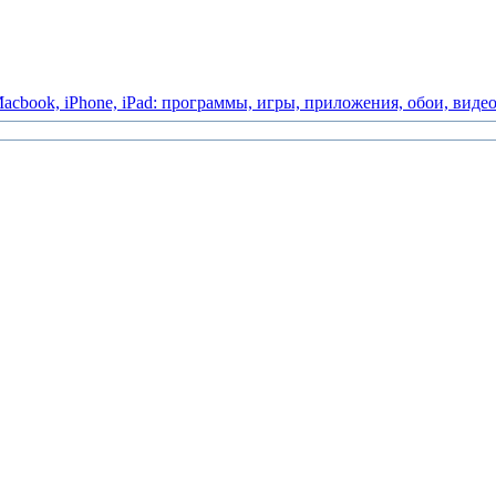
acbook,
iPhone,
iPad:
программы,
игры,
приложения,
обои,
виде