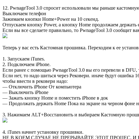
12. PwnageTool 3.0 спросит использовали мы раньше кастомн
Выключаем телефон
Зажимаем кнопки Home+Power на 10 секенд.
Отпускаем кнопку Power, а кнопку Home продолжаем держать е
Если вы все сделаете правильно, то PwnageTool 3.0 сообщит ва
Теперь у вас есть Кастомная прошивка. Переходим к ее установ
1. Запускаем iTunes.
2. Подключаем iPhone.
Если ранее с помощью PwnageTool 3.0 вы его перевели в DFU, 
Если нет, то надо шиться через Рековери. иначе будут ошибка 1
чтобы ввести в рековери надо:
— Отключить iPhone От компьютера
— Выключить iPhone
— Зажать кнопку Home и поместить iPhone в док
— Продолжать держать Home Пока на экране на черном фоне не
3. Нажимаем ALT+Восстановить и выбираем Кастомную проши
4. iTunes начнет установку прошивки.
НЕ В КОЕМ СЛУЧАЕ НЕ ПРЕРЫВАЙТЕ ЭТОТ ПРОЦЕС,