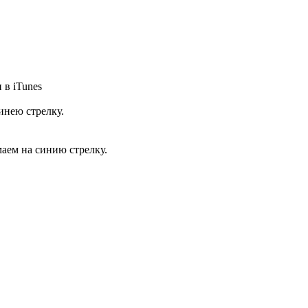
 в iTunes
инею стрелку.
маем на синию стрелку.