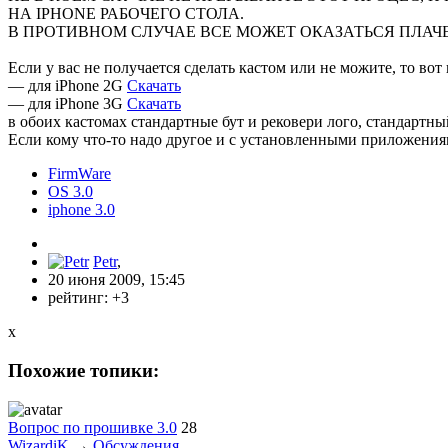
НА IPHONE РАБОЧЕГО СТОЛА.
В ПРОТИВНОМ СЛУЧАЕ ВСЕ МОЖЕТ ОКАЗАТЬСЯ ПЛАЧЕ
Если у вас не получается сделать кастом или не можите, то вот
— для iPhone 2G
Скачать
— для iPhone 3G
Скачать
в обоих кастомах стандартные бут и рековери лого, стандартн
Если кому что-то надо другое и с установленными приложения
FirmWare
OS 3.0
iphone 3.0
Petr
,
20 июня 2009, 15:45
рейтинг:
+3
x
Похожие топики:
Вопрос по прошивке 3.0
28
WizardiK
→
Обсуждения