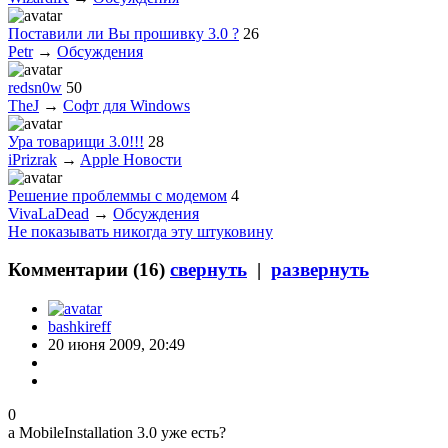
Поставили ли Вы прошивку 3.0 ?
26
Petr
→
Обсуждения
redsn0w
50
TheJ
→
Софт для Windows
Ура товарищи 3.0!!!
28
iPrizrak
→
Apple Новости
Решение проблеммы с модемом
4
VivaLaDead
→
Обсуждения
Не показывать никогда эту штуковину
Комментарии (
16
)
свернуть
|
развернуть
bashkireff
20 июня 2009, 20:49
0
а MobileInstallation 3.0 уже есть?