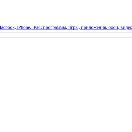
acbook,
iPhone,
iPad:
программы,
игры,
приложения,
обои,
виде