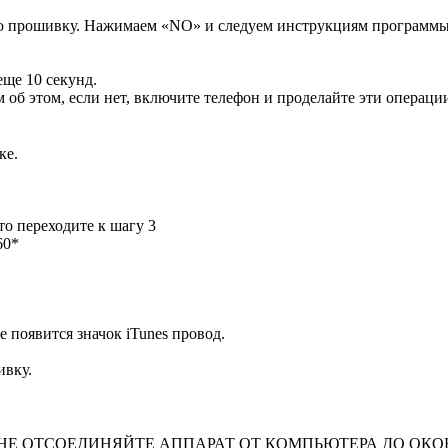
ую прошивку. Нажимаем «NO» и следуем инструкциям программы 
ще 10 секунд.
м об этом, если нет, включите телефон и проделайте эти операци
ке.
то переходите к шагу 3
60*
 появится значок iTunes провод.
вку.
 И НЕ ОТСОЕДИНЯЙТЕ АППАРАТ ОТ КОМПЬЮТЕРА ДО О