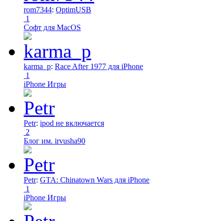
rom7344
:
OptimUSB
1
Софт для MacOS
karma_p
:
Race After 1977 для iPhone
1
iPhone Игры
Petr
:
ipod не включается
2
Блог им. irvusha90
Petr
:
GTA: Chinatown Wars для iPhone
1
iPhone Игры