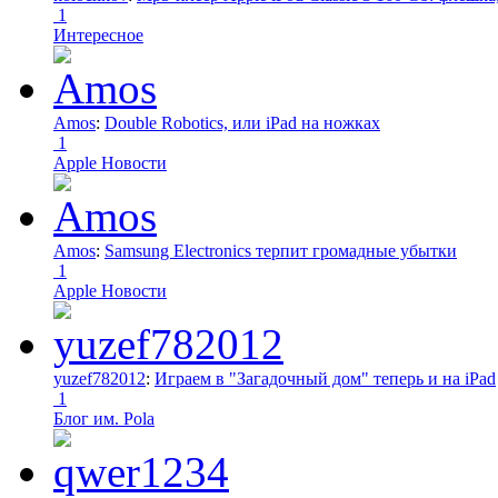
1
Интересное
Amos
:
Double Robotics, или iPad на ножках
1
Apple Новости
Amos
:
Samsung Electronics терпит громадные убытки
1
Apple Новости
yuzef782012
:
Играем в "Загадочный дом" теперь и на iPad
1
Блог им. Pola