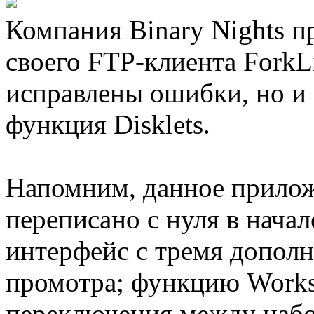
Компания Binary Nights п
своего FTP-клиента ForkLi
исправлены ошибки, но и 
функция Disklets.
Напомним, данное прило
переписано с нуля в нача
интерфейс с тремя допо
промотра; функцию Works
переключения между набо