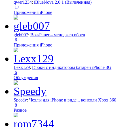
qwer1234
:
iBlueNova 2.0.1 (Вылеченная)
17
Приложения iPhone
gleb007
:
BossPaper – менеджер обоев
6
Приложения iPhone
Lexx129
:
Глюки с индикатором батареи iPhone 3G
6
Обсуждения
Speedy
:
Чехлы для iPhone в виде... консоли Xbox 360
8
Разное