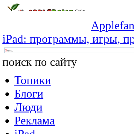
Applefan
iPad:
программы,
игры,
пр
поиск по сайту
Топики
Блоги
Люди
Реклама
iPad