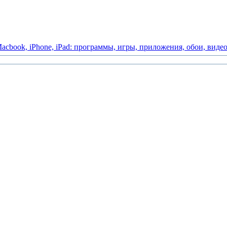
acbook,
iPhone,
iPad:
программы,
игры,
приложения,
обои,
виде