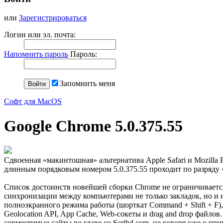
или
Зарегистрироваться
Логин или эл. почта:
Напомнить пароль
Пароль:
Запомнить меня
Софт для MacOS
Google Chrome 5.0.375.55
Сдвоенная «макинтошная» альтернатива Apple Safari и Mozilla 
длинным порядковым номером 5.0.375.55 проходит по разряду 
Список достоинств новейшей сборки Chrome не ограничиваетс
синхронизации между компьютерами не только закладок, но и н
полноэкранного режима работы (шорткат Command + Shift + F
Geolocation API, App Cache, Web-сокеты и drag and drop файл
совместимые сайты во главе со Scribd.com, не говоря уже о пр