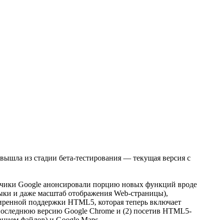
 вышла из стадии бета-тестирования — текущая версия с
отчики Google анонсировали порцию новых функций вроде
зыки и даже масштаб отображения Web-страницы),
ширенной поддержки HTML5, которая теперь включает
в последнюю версию Google Chrome и (2) посетив HTML5-
ванием файлов) и Google Maps.