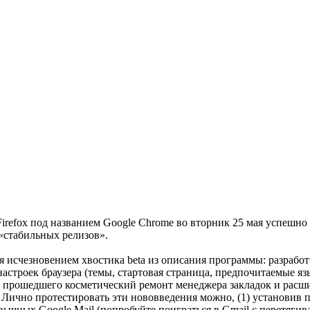
Firefox под названием Google Chrome во вторник 25 мая успешно
«стабильных релизов».
я исчезновением хвостика beta из описания программы: разраб
астроек браузера (темы, стартовая страница, предпочитаемые я
), прошедшего косметический ремонт менеджера закладок и рас
ов. Лично протестировать эти нововведения можно, (1) установи
ивычных Google Mail (попробуйте поиграться в Gmail с перетяги