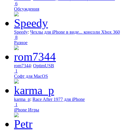
6
Обсуждения
Speedy
:
Чехлы для iPhone в виде... консоли Xbox 360
8
Разное
rom7344
:
OptimUSB
1
Софт для MacOS
karma_p
:
Race After 1977 для iPhone
1
iPhone Игры