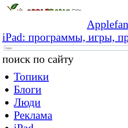
Applefan
iPad:
программы,
игры,
пр
поиск по сайту
Топики
Блоги
Люди
Реклама
iPad