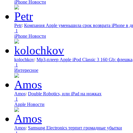
iPhone Новости
Petr
:
Компания Apple уменьшила срок возврата iPhone в дв
1
iPhone Новости
kolochkov
:
Mp3-плеер Apple iPod Classic 3 160 Gb: флеш
1
Интересное
Amos
:
Double Robotics, или iPad на ножках
1
Apple Новости
Amos
:
Samsung Electronics терпит громадные убытки