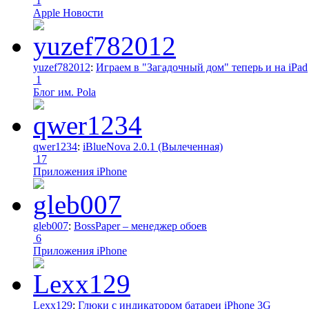
1
Apple Новости
yuzef782012
:
Играем в "Загадочный дом" теперь и на iPad
1
Блог им. Pola
qwer1234
:
iBlueNova 2.0.1 (Вылеченная)
17
Приложения iPhone
gleb007
:
BossPaper – менеджер обоев
6
Приложения iPhone
Lexx129
:
Глюки с индикатором батареи iPhone 3G