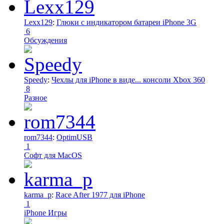
Lexx129
:
Глюки с индикатором батареи iPhone 3G
6
Обсуждения
Speedy
:
Чехлы для iPhone в виде... консоли Xbox 360
8
Разное
rom7344
:
OptimUSB
1
Софт для MacOS
karma_p
:
Race After 1977 для iPhone
1
iPhone Игры