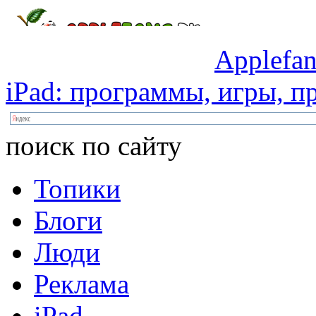
Applefan
iPad:
программы,
игры,
пр
поиск по сайту
Топики
Блоги
Люди
Реклама
iPad