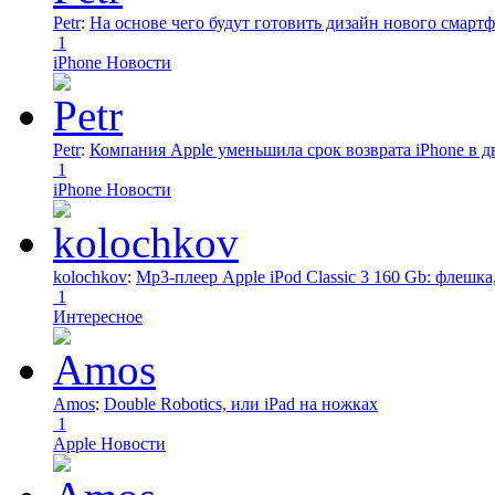
Petr
:
На основе чего будут готовить дизайн нового смартф
1
iPhone Новости
Petr
:
Компания Apple уменьшила срок возврата iPhone в дв
1
iPhone Новости
kolochkov
:
Mp3-плеер Apple iPod Classic 3 160 Gb: флеш
1
Интересное
Amos
:
Double Robotics, или iPad на ножках
1
Apple Новости