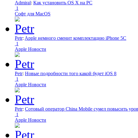
Admiral
:
Как установить OS X на PC
1
Софт для MacOS
Petr
:
Apple немного сменит комплектацию iPhone 5C
1
Apple Новости
Petr
:
Новые подробности того какой будет iOS 8
1
Apple Новости
Petr
:
Сотовый оператор China Mobile сумел повысить уро
1
Apple Новости