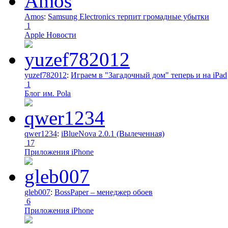
Amos
:
Samsung Electronics терпит громадные убытки
1
Apple Новости
yuzef782012
:
Играем в "Загадочный дом" теперь и на iPad
1
Блог им. Pola
qwer1234
:
iBlueNova 2.0.1 (Вылеченная)
17
Приложения iPhone
gleb007
:
BossPaper – менеджер обоев
6
Приложения iPhone