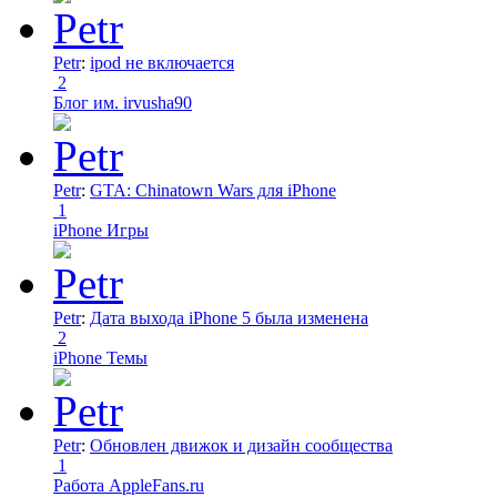
Petr
:
ipod не включается
2
Блог им. irvusha90
Petr
:
GTA: Chinatown Wars для iPhone
1
iPhone Игры
Petr
:
Дата выхода iPhone 5 была изменена
2
iPhone Темы
Petr
:
Обновлен движок и дизайн сообщества
1
Работа AppleFans.ru