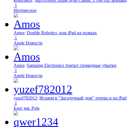
kolochkov
:
Mp3-плеер Apple iPod Classic 3 160 Gb: флеш
1
Интересное
Amos
:
Double Robotics, или iPad на ножках
1
Apple Новости
Amos
:
Samsung Electronics терпит громадные убытки
1
Apple Новости
yuzef782012
:
Играем в "Загадочный дом" теперь и на iPad
1
Блог им. Pola