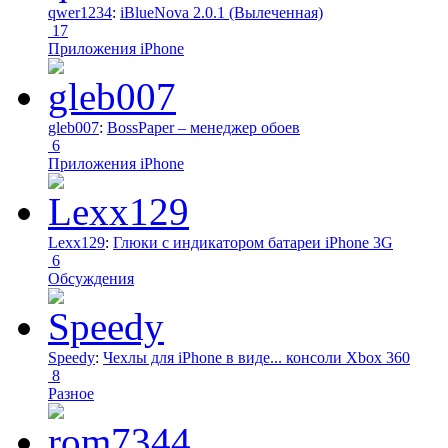
qwer1234
:
iBlueNova 2.0.1 (Вылеченная)
17
Приложения iPhone
gleb007
:
BossPaper – менеджер обоев
6
Приложения iPhone
Lexx129
:
Глюки с индикатором батареи iPhone 3G
6
Обсуждения
Speedy
:
Чехлы для iPhone в виде... консоли Xbox 360
8
Разное