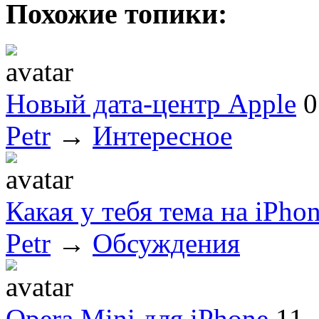
Похожие топики:
Новый дата-центр Apple
0
Petr
→
Интересное
Какая у тебя тема на iPhon
Petr
→
Обсуждения
Opera Mini для iPhone
11