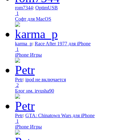
rom7344
:
OptimUSB
1
Софт для MacOS
karma_p
:
Race After 1977 для iPhone
1
iPhone Игры
Petr
:
ipod не включается
2
Блог им. irvusha90
Petr
:
GTA: Chinatown Wars для iPhone
1
iPhone Игры