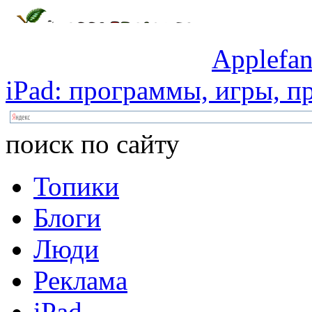
Applefan
iPad:
программы,
игры,
пр
поиск по сайту
Топики
Блоги
Люди
Реклама
iPad