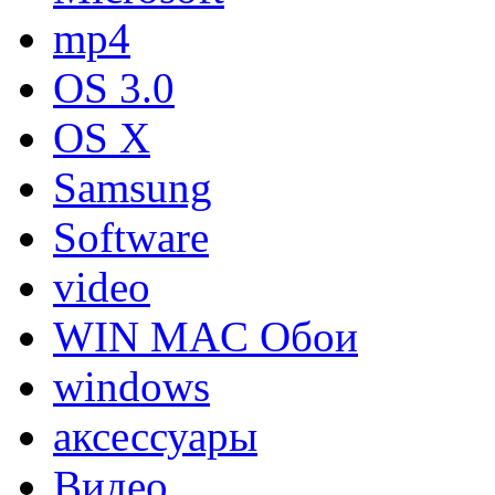
mp4
OS 3.0
OS X
Samsung
Software
video
WIN MAC Обои
windows
аксессуары
Видео