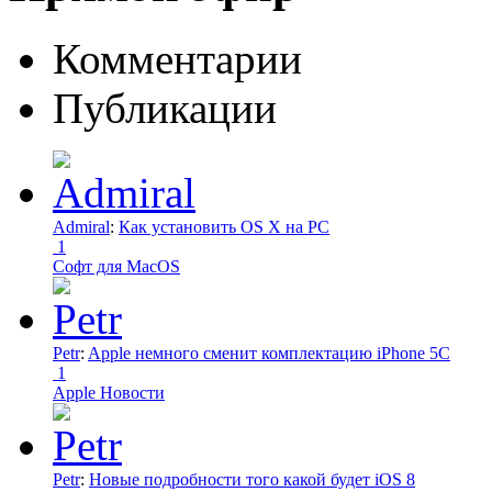
Комментарии
Публикации
Admiral
:
Как установить OS X на PC
1
Софт для MacOS
Petr
:
Apple немного сменит комплектацию iPhone 5C
1
Apple Новости
Petr
:
Новые подробности того какой будет iOS 8